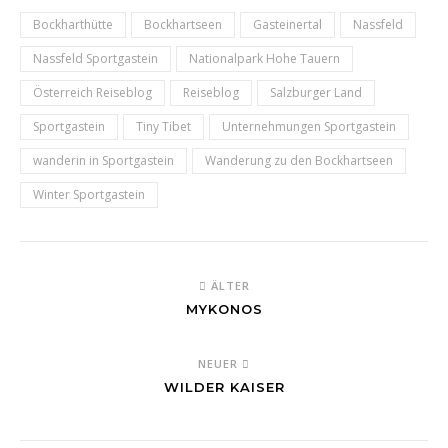
Bockharthütte
Bockhartseen
Gasteinertal
Nassfeld
Nassfeld Sportgastein
Nationalpark Hohe Tauern
Österreich Reiseblog
Reiseblog
Salzburger Land
Sportgastein
Tiny Tibet
Unternehmungen Sportgastein
wanderin in Sportgastein
Wanderung zu den Bockhartseen
Winter Sportgastein
ÄLTER
MYKONOS
NEUER
WILDER KAISER