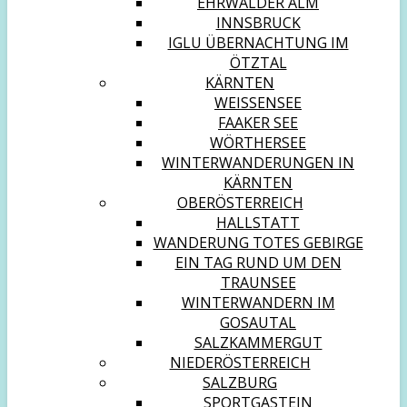
EHRWALDER ALM
INNSBRUCK
IGLU ÜBERNACHTUNG IM
ÖTZTAL
KÄRNTEN
WEISSENSEE
FAAKER SEE
WÖRTHERSEE
WINTERWANDERUNGEN IN
KÄRNTEN
OBERÖSTERREICH
HALLSTATT
WANDERUNG TOTES GEBIRGE
EIN TAG RUND UM DEN
TRAUNSEE
WINTERWANDERN IM
GOSAUTAL
SALZKAMMERGUT
NIEDERÖSTERREICH
SALZBURG
SPORTGASTEIN