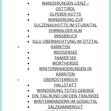
WANDERUNGEN LIENZ –
OSTTIROL
OLPERER HÜTTE
WANDERUNG ZUR
SULZENAUHÜTTE IM STUBAITAL
EHRWALDER ALM
INNSBRUCK
IGLU ÜBERNACHTUNG IM ÖTZTAL
KÄRNTEN
WEISSENSEE
FAAKER SEE
WÖRTHERSEE
WINTERWANDERUNGEN IN
KÄRNTEN
OBERÖSTERREICH
HALLSTATT
WANDERUNG TOTES GEBIRGE
EIN TAG RUND UM DEN TRAUNSEE
WINTERWANDERN IM GOSAUTAL
SALZKAMMERGUT