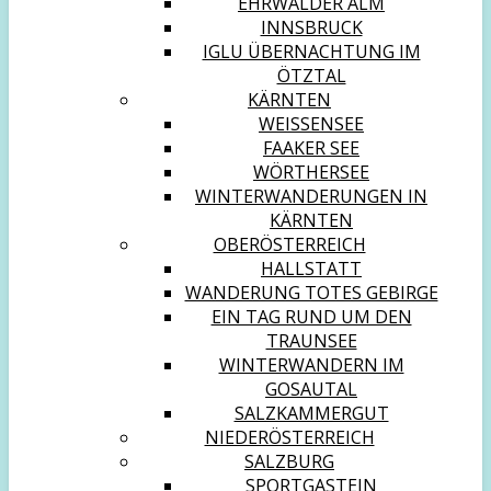
EHRWALDER ALM
INNSBRUCK
IGLU ÜBERNACHTUNG IM
ÖTZTAL
KÄRNTEN
WEISSENSEE
FAAKER SEE
WÖRTHERSEE
WINTERWANDERUNGEN IN
KÄRNTEN
OBERÖSTERREICH
HALLSTATT
WANDERUNG TOTES GEBIRGE
EIN TAG RUND UM DEN
TRAUNSEE
WINTERWANDERN IM
GOSAUTAL
SALZKAMMERGUT
NIEDERÖSTERREICH
SALZBURG
SPORTGASTEIN