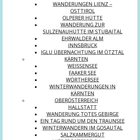
WANDERUNGEN LIENZ –
OSTTIROL
OLPERER HÜTTE
WANDERUNG ZUR
SULZENAUHÜTTE IM STUBAITAL
EHRWALDER ALM
INNSBRUCK
IGLU ÜBERNACHTUNG IM ÖTZTAL
KÄRNTEN
WEISSENSEE
FAAKER SEE
WÖRTHERSEE
WINTERWANDERUNGEN IN
KÄRNTEN
OBERÖSTERREICH
HALLSTATT
WANDERUNG TOTES GEBIRGE
EIN TAG RUND UM DEN TRAUNSEE
WINTERWANDERN IM GOSAUTAL
SALZKAMMERGUT