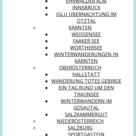
EHRWALDER ALM
INNSBRUCK
IGLU ÜBERNACHTUNG IM
ÖTZTAL
KÄRNTEN
WEISSENSEE
FAAKER SEE
WÖRTHERSEE
WINTERWANDERUNGEN IN
KÄRNTEN
OBERÖSTERREICH
HALLSTATT
WANDERUNG TOTES GEBIRGE
EIN TAG RUND UM DEN
TRAUNSEE
WINTERWANDERN IM
GOSAUTAL
SALZKAMMERGUT
NIEDERÖSTERREICH
SALZBURG
SPORTGASTEIN