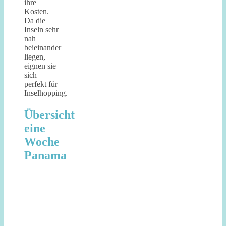
ihre
Kosten.
Da die
Inseln sehr
nah
beieinander
liegen,
eignen sie
sich
perfekt für
Inselhopping.
Übersicht
eine
Woche
Panama
Anreise aus
Unterkunft:
Tag
Costa Rica nach
Bambuda
1
Bocas del Toro
Lodge
Tag
Bambuda
Insel Solarte
2
Lodge