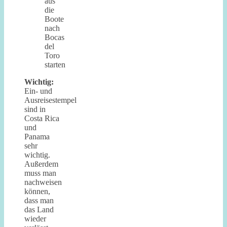
aus
die
Boote
nach
Bocas
del
Toro
starten
Wichtig:
Ein- und
Ausreisestempel
sind in
Costa Rica
und
Panama
sehr
wichtig.
Außerdem
muss man
nachweisen
können,
dass man
das Land
wieder