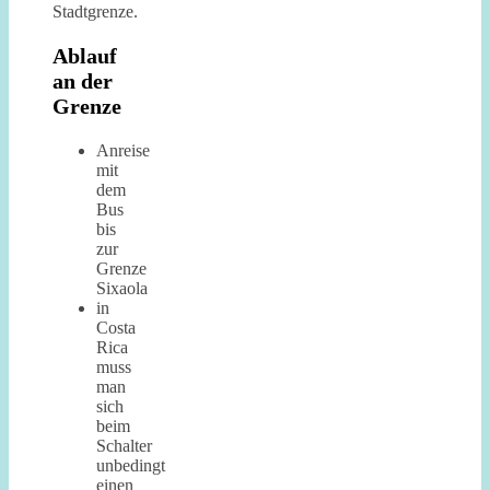
Stadtgrenze.
Ablauf
an der
Grenze
Anreise
mit
dem
Bus
bis
zur
Grenze
Sixaola
in
Costa
Rica
muss
man
sich
beim
Schalter
unbedingt
einen