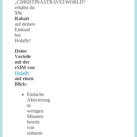
„CHRISTINASTRAVELWORLD“
erhältst du
5%
Rabatt
auf deinen
Einkauf
bei
Holafly!
Deine
Vorteile
mit der
eSIM von
Holafly
auf einen
Blick:
Einfache
Aktivierung
in
wenigen
Minuten
bereits
von
zuhause