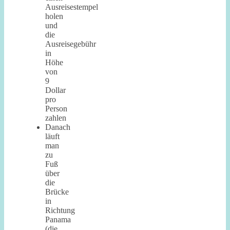
Ausreisestempel
holen
und
die
Ausreisegebühr
in
Höhe
von
9
Dollar
pro
Person
zahlen
Danach
läuft
man
zu
Fuß
über
die
Brücke
in
Richtung
Panama
(die