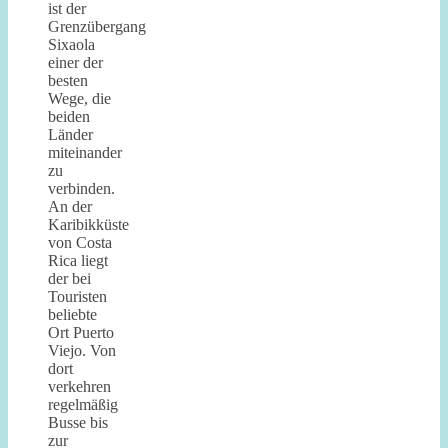
ist der
Grenzübergang
Sixaola
einer der
besten
Wege, die
beiden
Länder
miteinander
zu
verbinden.
An der
Karibikküste
von Costa
Rica liegt
der bei
Touristen
beliebte
Ort Puerto
Viejo. Von
dort
verkehren
regelmäßig
Busse bis
zur