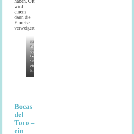
haben. Oft
wird
einem
dann die
Einreise
verweigert.
zu
Einreise
schon
Fuß
Panama
alleine
über
der
die
Grenzübergang
Grenze
war
ein
Erlebnis
Bocas
del
Toro –
ein