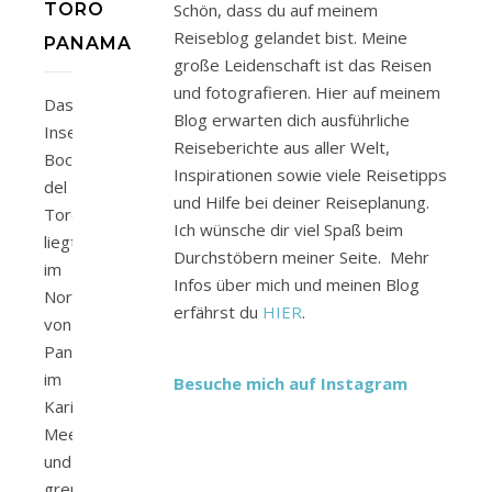
TORO
Schön, dass du auf meinem
Reiseblog gelandet bist. Meine
PANAMA
große Leidenschaft ist das Reisen
und fotografieren. Hier auf meinem
Das
Blog erwarten dich ausführliche
Inselparadies
Reiseberichte aus aller Welt,
Bocas
Inspirationen sowie viele Reisetipps
del
und Hilfe bei deiner Reiseplanung.
Toro
Ich wünsche dir viel Spaß beim
liegt
Durchstöbern meiner Seite. Mehr
im
Infos über mich und meinen Blog
Nordwesten
erfährst du
HIER
.
von
Panama
im
Besuche mich auf Instagram
Karibischen
Meer
und
grenzt