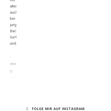
allem
auch
bei
jungen
Backpackern,
Surfern
und…
25.
September
2022
FOLGE MIR AUF INSTAGRAM