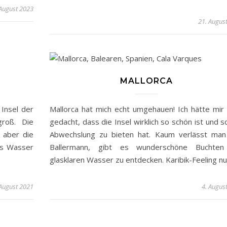
 August 2023
21. Augus
MALLORCA
 Insel der
Mallorca hat mich echt umgehauen! Ich hätte mir 
roß. Die
gedacht, dass die Insel wirklich so schön ist und so
 aber die
Abwechslung zu bieten hat. Kaum verlässt ma
as Wasser
Ballermann, gibt es wunderschöne Buchten
glasklaren Wasser zu entdecken. Karibik-Feeling n
 August 2021
4. Augus