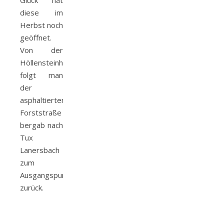
Glück hat
diese im
Herbst noch
geöffnet.
Von der
Höllensteinhütte
folgt man
der
asphaltierten
Forststraße
bergab nach
Tux
Lanersbach
zum
Ausgangspunkt
zurück.