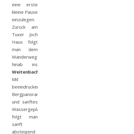
eine erste
kleine Pause
einzulegen.
Zurück am
Tuxer Joch
Haus folgt
man dem
Wanderweg
hinab ins
Weitenbachtal
.
Mit
beeindruckenden
Bergpanorama
und sanftes
Wassergeplätscher
folgt man
sanft
absteigend