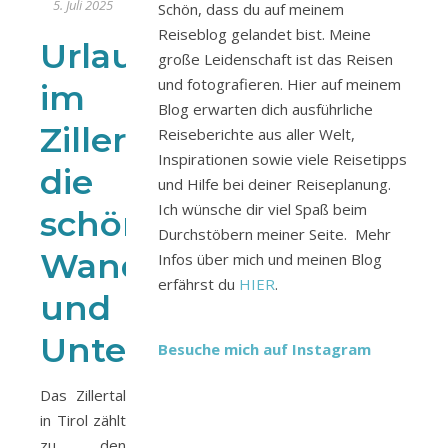
5. Juli 2025
Schön, dass du auf meinem
Reiseblog gelandet bist. Meine
Urlaub
große Leidenschaft ist das Reisen
und fotografieren. Hier auf meinem
im
Blog erwarten dich ausführliche
Zillertal:
Reiseberichte aus aller Welt,
Inspirationen sowie viele Reisetipps
die
und Hilfe bei deiner Reiseplanung.
Ich wünsche dir viel Spaß beim
schönsten
Durchstöbern meiner Seite. Mehr
Wanderungen
Infos über mich und meinen Blog
erfährst du
HIER
.
und
Unternehmungen
Besuche mich auf Instagram
Das Zillertal
in Tirol zählt
zu den