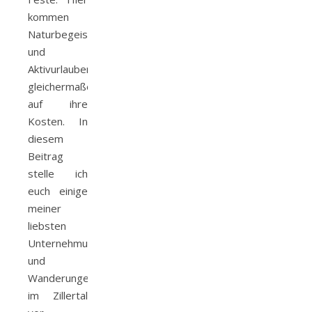
kommen
Naturbegeisterte
und
Aktivurlauber
gleichermaßen
auf ihre
Kosten. In
diesem
Beitrag
stelle ich
euch einige
meiner
liebsten
Unternehmungen
und
Wanderungen
im Zillertal