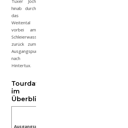
Tuxer Joch
hinab durch
das
Weitental
vorbei am
Schleierwasserfall
zurück zum
Ausgangspunkt
nach
Hintertux.
Tourdaten
im
Überblick
Bergstation
Sommerbergalm
Ausgangspunkt:
Hintertux