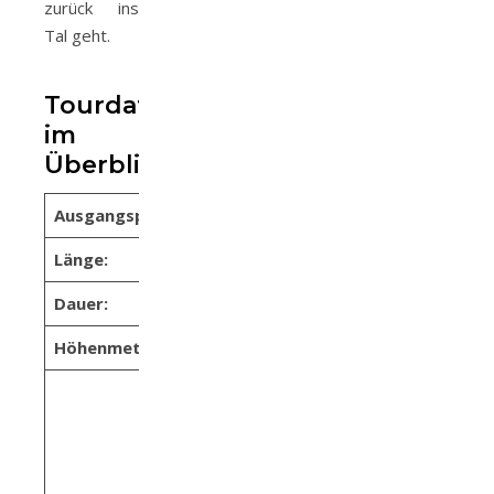
zurück ins
Tal geht.
Tourdaten
im
Überblick
Ausgangspunkt:
Tux Lanersbach
Länge:
11 km
Dauer:
5 1/2 Stunden
Höhenmeter:
ca. 1.000
mittel – Beim
Aufstieg zum
Tettensjoch ist zwar
kein großes Können