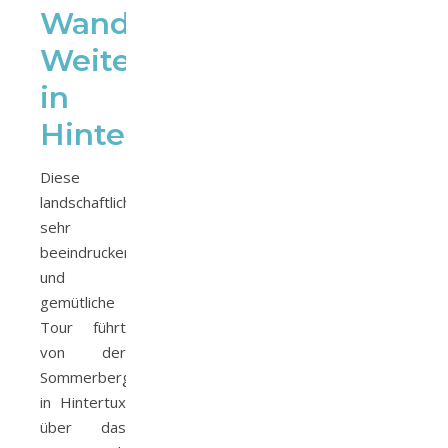
Wanderung
Weitental
in
Hintertux
Diese
landschaftlich
sehr
beeindruckende
und
gemütliche
Tour führt
von der
Sommerbergalm
in Hintertux
über das