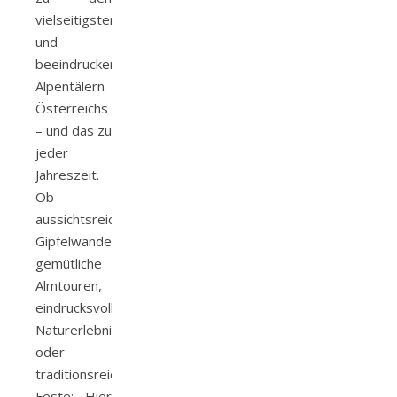
vielseitigsten
und
beeindruckendsten
Alpentälern
Österreichs
– und das zu
jeder
Jahreszeit.
Ob
aussichtsreiche
Gipfelwanderungen,
gemütliche
Almtouren,
eindrucksvolle
Naturerlebnisse
oder
traditionsreiche
Feste: Hier