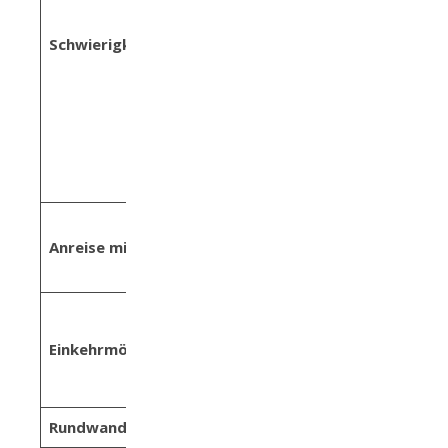
gefragt, jedoch
dafür umso mehr
Schwierigkeit:
Kondition, da der
Weg stetig bergauf
verläuft. Ab dem
Tettensjoch verläuft
der Rückweg
gemütlich zurück
Bus z.B. ab
Anreise mit den Öffis:
Mayrhofen bis nach
Tux Lanersbach
Höllensteinhütte,
div.
Einkehrmöglichkeiten:
Einkehrmöglichkeiten
in Tux Lanersbach
Rundwanderweg:
ja