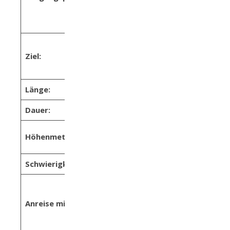
(Bergbahn:
Gletscherbus 1)
Talstation
Ziel:
Hintertux
Gletscherbahn
Länge:
9 km
Dauer:
3 bis 3,5 Stunden
Anstieg: 300m
Höhenmeter:
Abstieg: 830m
Schwierigkeit:
einfach bis mittel
mit dem Bus bis
zur Haltestelle
Anreise mit den Öffis:
„Hintertux
Gletscherbahn“