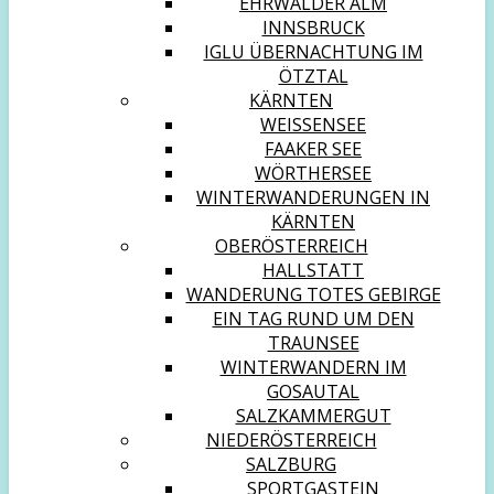
EHRWALDER ALM
INNSBRUCK
IGLU ÜBERNACHTUNG IM
ÖTZTAL
KÄRNTEN
WEISSENSEE
FAAKER SEE
WÖRTHERSEE
WINTERWANDERUNGEN IN
KÄRNTEN
OBERÖSTERREICH
HALLSTATT
WANDERUNG TOTES GEBIRGE
EIN TAG RUND UM DEN
TRAUNSEE
WINTERWANDERN IM
GOSAUTAL
SALZKAMMERGUT
NIEDERÖSTERREICH
SALZBURG
SPORTGASTEIN