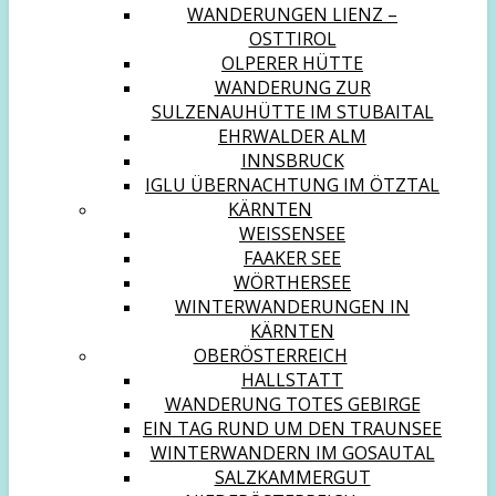
WANDERUNGEN LIENZ –
OSTTIROL
OLPERER HÜTTE
WANDERUNG ZUR
SULZENAUHÜTTE IM STUBAITAL
EHRWALDER ALM
INNSBRUCK
IGLU ÜBERNACHTUNG IM ÖTZTAL
KÄRNTEN
WEISSENSEE
FAAKER SEE
WÖRTHERSEE
WINTERWANDERUNGEN IN
KÄRNTEN
OBERÖSTERREICH
HALLSTATT
WANDERUNG TOTES GEBIRGE
EIN TAG RUND UM DEN TRAUNSEE
WINTERWANDERN IM GOSAUTAL
SALZKAMMERGUT