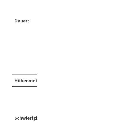
Stunde
Weg von der Schwabalm
hinauf zum
Dauer:
Tappenkarsee: rund 2
Stunden
Dadurch, dass der
Rückweg nur mehr
bergab läuft, ist man gut
eine halbe Stunde
schneller
Höhenmeter:
rund 620
mittel
bis zur Schwabalm
verläuft der Weg flach
und einfach, danach geht
Schwierigkeit:
es mäßig bergauf.
Technisch nicht