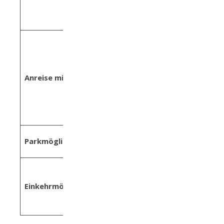
schwierig jedoch ist
Kondition gefragt
von Bahnhof St. Johann
im Pongau (nur eine
Station von
Anreise mit den Öffis:
Bischofshofen entfernt)
mit dem Linienbus Nr.
530 bis zur Endstation
„Jägersee Kleinarl“
Parkplatz direkt beim
Parkmöglichkeiten:
Jägersee
Schüttalm direkt beim
Jägersee
Einkehrmöglichkeiten:
Tappenkarseealm
Tappenkarseehütte