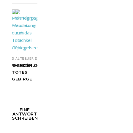
ÄLTER
NEUER
HOCHKÖNIG
WANDERUNG
TOTES
GEBIRGE
EINE
ANTWORT
SCHREIBEN