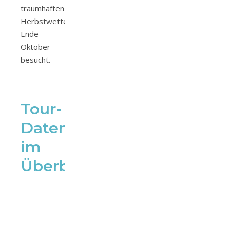
traumhaften
Herbstwetter
Ende
Oktober
besucht.
Tour-
Daten
im
Überblick
Parkplatz/Bushaltestelle
Jägersee Kleinarl
Alternativ kann man auch