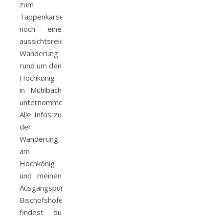
zum
Tappenkarsee
noch eine
aussichtsreiche
Wanderung
rund um den
Hochkönig
in Mühlbach
unternommen.
Alle Infos zu
der
Wanderung
am
Hochkönig
und meinen
Ausgangspunkt
Bischofshofen,
findest du