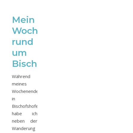
Mein
Wochenende
rund
um
Bischofshofen
Während
meines
Wochenendes
in
Bischofshofen
habe ich
neben der
Wanderung