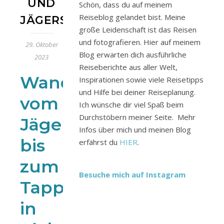
UND
Schön, dass du auf meinem
Reiseblog gelandet bist. Meine
JÄGERSEE
große Leidenschaft ist das Reisen
und fotografieren. Hier auf meinem
29. Oktober
Blog erwarten dich ausführliche
2023
Reiseberichte aus aller Welt,
Wanderung
Inspirationen sowie viele Reisetipps
und Hilfe bei deiner Reiseplanung.
vom
Ich wünsche dir viel Spaß beim
Durchstöbern meiner Seite. Mehr
Jägersee
Infos über mich und meinen Blog
bis
erfährst du
HIER
.
zum
Besuche mich auf Instagram
Tappenkarsee
in