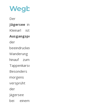
Wegbeschreibung
Der
Jägersee
in
Kleinarl ist
Ausgangspunkt
der
beeindruckenden
Wanderung
hinauf zum
Tappenkarsee.
Besonders
morgens
versprüht
der
Jägersee
bei einem