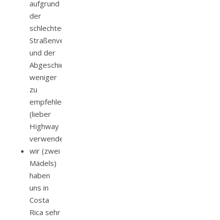
aufgrund
der
schlechten
Straßenverhältnisse
und der
Abgeschiedenheit
weniger
zu
empfehlen
(lieber
Highway
verwenden)
wir (zwei
Mädels)
haben
uns in
Costa
Rica sehr