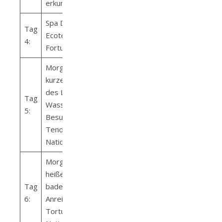
erkunden
Spa Day –
Tag
Ecotermales
4:
Fortuna
Morgens
kurzer Besuch
des La Fortuna
Tag
Wasserfalls
5:
Besuch des
Tenorio
Nationalpark
Morgens in
heißen Quellen
Tag
baden
6:
Anreise
Tortuguero