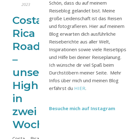
Schön, dass du auf meinem
2023
Reiseblog gelandet bist. Meine
Costa
große Leidenschaft ist das Reisen
und fotografieren. Hier auf meinem
Rica
Blog erwarten dich ausführliche
Reiseberichte aus aller Welt,
Roadtrip
Inspirationen sowie viele Reisetipps
–
und Hilfe bei deiner Reiseplanung.
Ich wünsche dir viel Spaß beim
unsere
Durchstöbern meiner Seite. Mehr
Infos über mich und meinen Blog
Highlights
erfährst du
HIER
.
in
zwei
Besuche mich auf Instagram
Wochen
Costa Rica