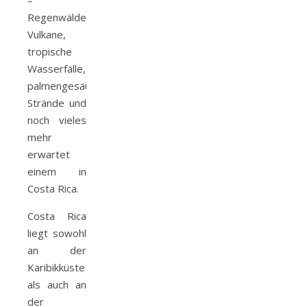
–
Regenwälder,
Vulkane,
tropische
Wasserfälle,
palmengesäumte
Strände und
noch vieles
mehr
erwartet
einem in
Costa Rica.
Costa Rica
liegt sowohl
an der
Karibikküste
als auch an
der