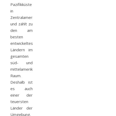
Pazifikküste
in
Zentralamerika
und zählt zu
den am
besten
entwickeltesten
Ländern im
gesamten
süd- und
mittelamerikanischen
Raum.
Deshalb ist
es auch
einer der
teuersten
Länder der
Umgebung.