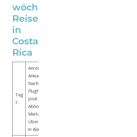
wöchige
Reiseroute
in
Costa
Rica
Anreise,
Ankunft später
Nachmittag am
Flughafen San
Tag
José
1:
Abholung
Mietauto
Übernachtung
in Alajuela