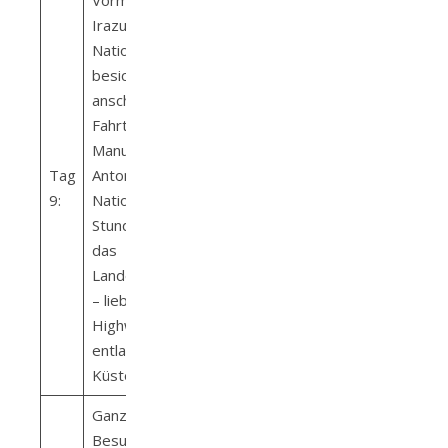
Vormittag
Irazu Volcano
National Park
besichtigen
anschließend
Fahrt nach
Manuel
Tag
Antonio
9:
Nationalpark (4
Stunden durch
das
Landesinnere
– lieber
Highway
entlang der
Küste nutzen!)
Ganztägiger
Besuch des