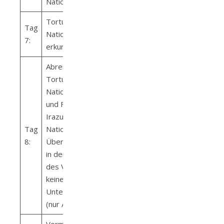
National Park
Tortuguero
Tag
Nationalpark
7:
erkunden
Abreise
Tortuguero
Nationalpark
und Fahrt nach
Irazu Volcano
Tag
National Park
8:
Übernachtung
in der Nähe
des Vulkans
keine
Unternehmung
(nur Anreise)