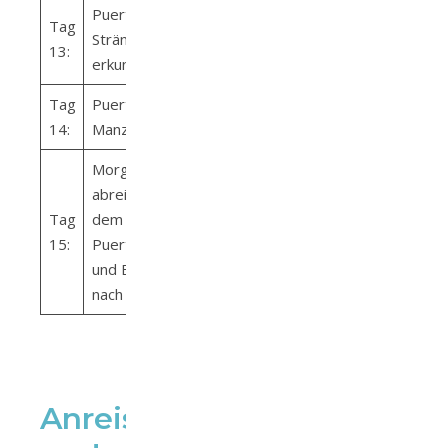
Puerto Viejo –
Tag
Strände
13:
erkunden
Tag
Puerto Viejo –
14:
Manzanillo
Morgens
abreise mit
Tag
dem Bus von
15:
Puerto Viejo
und Einreise
nach Panama
Anreise