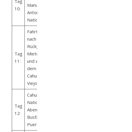
Tag
Manuel
10:
Antonio
Nationalpark
Fahrt zurück
nach San José,
Rückgabe des
Tag
Mietwagens
11:
und weiter mit
dem Bus nach
Cahuita/Puerto
Viejo
Cahuita
National Park,
Tag
Abends
12:
Busfahrt nach
Puerto Viejo