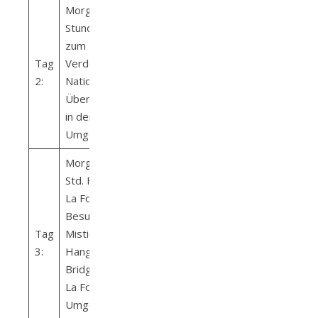
Morgens 2 1/2
Stunden Fahrt
zum Monte
Tag
Verde
2:
Nationalpark
Übernachtung
in der
Umgebung
Morgens 3
Std. Fahrt nach
La Fortuna
Besuch des
Tag
Mistico
3:
Hanging
Bridge Park
La Fortuna +
Umgebung