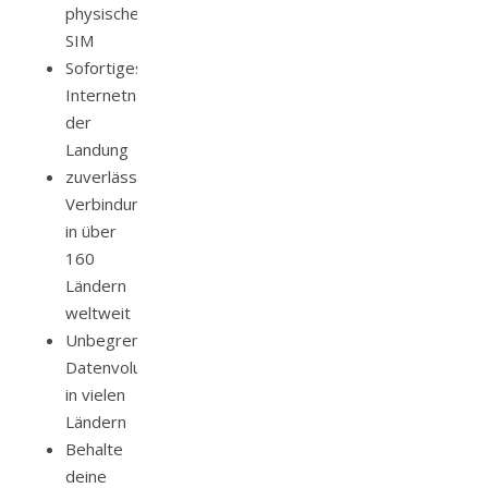
physische
SIM
Sofortiges
Internetnach
der
Landung
zuverlässige
Verbindung
in über
160
Ländern
weltweit
Unbegrenztes
Datenvolumen
in vielen
Ländern
Behalte
deine