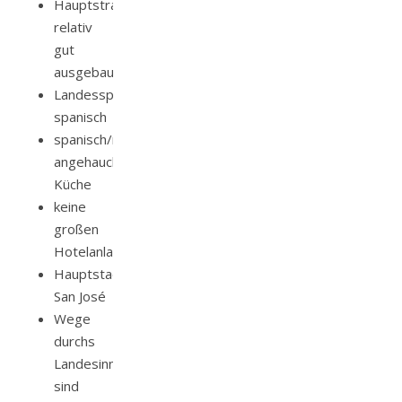
Hauptstraßen
relativ
gut
ausgebaut
Landessprache:
spanisch
spanisch/mexikanisch
angehauchte
Küche
keine
großen
Hotelanlagen
Hauptstadt:
San José
Wege
durchs
Landesinnere
sind