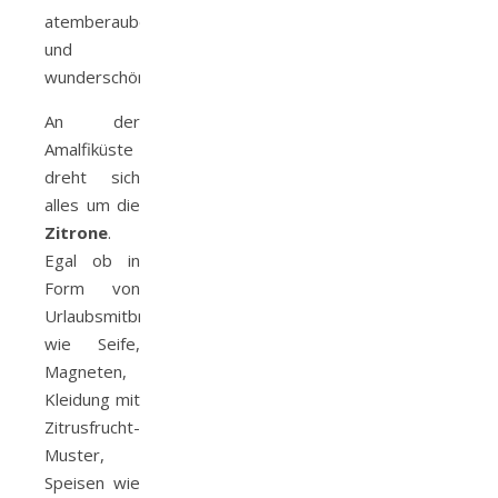
atemberaubend
und
wunderschön.
An der
Amalfiküste
dreht sich
alles um die
Zitrone
.
Egal ob in
Form von
Urlaubsmitbringsel
wie Seife,
Magneten,
Kleidung mit
Zitrusfrucht-
Muster,
Speisen wie