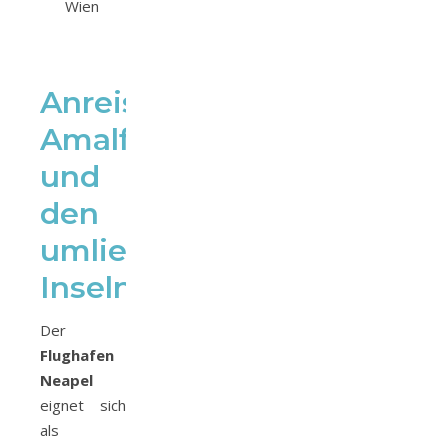
Wien
Anreise
Amalfiküste
und
den
umliegenden
Inseln
Der
Flughafen
Neapel
eignet sich
als