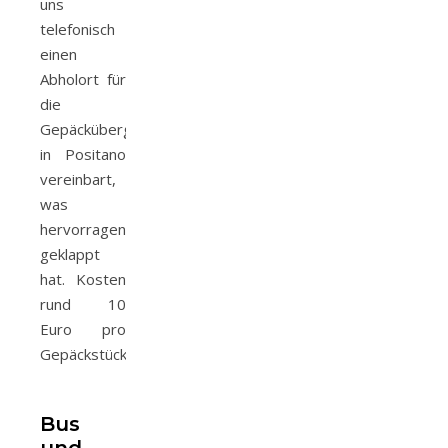
uns
telefonisch
einen
Abholort für
die
Gepäckübergabe
in Positano
vereinbart,
was
hervorragend
geklappt
hat. Kosten
rund 10
Euro pro
Gepäckstück.
Bus