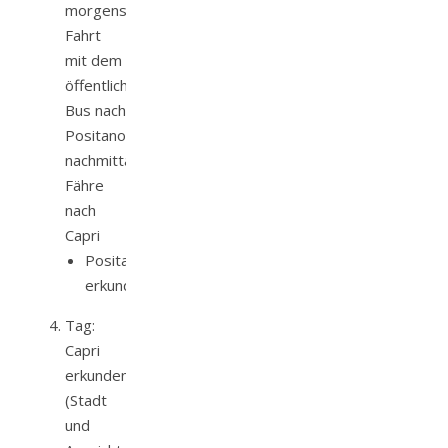
morgens
Fahrt
mit dem
öffentlichen
Bus nach
Positano,
nachmittags
Fähre
nach
Capri
Positano
erkunden
Tag:
Capri
erkunden
(Stadt
und