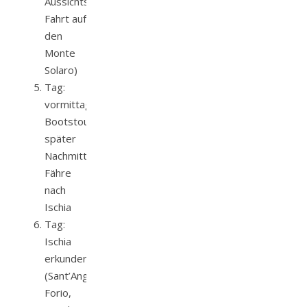
Aussichtspunkte,
Fahrt auf
den
Monte
Solaro)
Tag:
vormittags
Bootstour,
später
Nachmittag
Fähre
nach
Ischia
Tag:
Ischia
erkunden
(Sant’Angelo,
Forio,