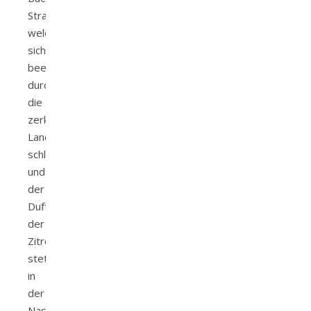
Straßen
welche
sich
beeindruckend
durch
die
zerklüftete
Landschaft
schlängeln
und
der
Duft
der
Zitrone
stets
in
der
Nase