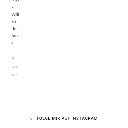
-
Willkommen
an
der
Amalfiküste
in…
14.
Oktober
2023
FOLGE MIR AUF INSTAGRAM