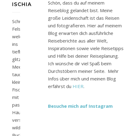
Schön, dass du auf meinem
ISCHIA
Reiseblog gelandet bist. Meine
große Leidenschaft ist das Reisen
Schroffe
und fotografieren. Hier auf meinem
Felswände
Blog erwarten dich ausführliche
welche
Reiseberichte aus aller Welt,
ins
Inspirationen sowie viele Reisetipps
tiefblaue
und Hilfe bei deiner Reiseplanung.
glitzernde
Ich wünsche dir viel Spaß beim
Meer
Durchstöbern meiner Seite. Mehr
tauchen,
Infos über mich und meinen Blog
kleine
erfährst du
HIER
.
Fischerdörfer
mit
pastellfarbenen
Besuche mich auf Instagram
Häusern,
versteckte
wildromantische
Buchten,