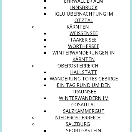
EHRWALDER ALM
INNSBRUCK
IGLU ÜBERNACHTUNG IM
ÖTZTAL
KÄRNTEN
WEISSENSEE
FAAKER SEE
WÖRTHERSEE
WINTERWANDERUNGEN IN
KÄRNTEN
OBERÖSTERREICH
HALLSTATT
WANDERUNG TOTES GEBIRGE
EIN TAG RUND UM DEN
TRAUNSEE
WINTERWANDERN IM
GOSAUTAL
SALZKAMMERGUT
NIEDERÖSTERREICH
SALZBURG
SPORTGASTEIN