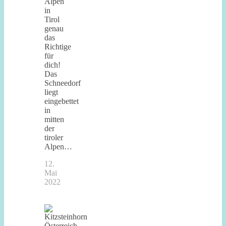
Alpen
in
Tirol
genau
das
Richtige
für
dich!
Das
Schneedorf
liegt
eingebettet
in
mitten
der
tiroler
Alpen…
12.
Mai
2022