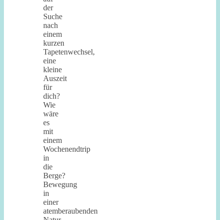
der
Suche
nach
einem
kurzen
Tapetenwechsel,
eine
kleine
Auszeit
für
dich?
Wie
wäre
es
mit
einem
Wochenendtrip
in
die
Berge?
Bewegung
in
einer
atemberaubenden
Natur,