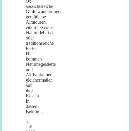
Ob
aussichtsreiche
Gipfelwanderungen,
gemütliche
Almtouren,
eindrucksvolle
Naturerlebnisse
oder
traditionsreiche
Feste:
Hier
kommen
Naturbegeisterte
und
Aktivurlauber
gleichermaßen
auf
ihre
Kosten.
In
diesem
Beitrag…
5.
Juli