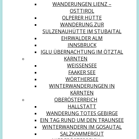
WANDERUNGEN LIENZ –
OSTTIROL
OLPERER HÜTTE
WANDERUNG ZUR
SULZENAUHÜTTE IM STUBAITAL
EHRWALDER ALM
INNSBRUCK
IGLU ÜBERNACHTUNG IM ÖTZTAL
KÄRNTEN
WEISSENSEE
FAAKER SEE
WÖRTHERSEE
WINTERWANDERUNGEN IN
KÄRNTEN
OBERÖSTERREICH
HALLSTATT
WANDERUNG TOTES GEBIRGE
EIN TAG RUND UM DEN TRAUNSEE
WINTERWANDERN IM GOSAUTAL
SALZKAMMERGUT