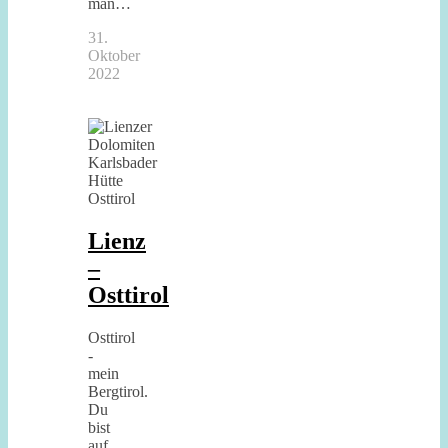
man…
31.
Oktober
2022
Lienz
–
Osttirol
Osttirol
-
mein
Bergtirol.
Du
bist
auf