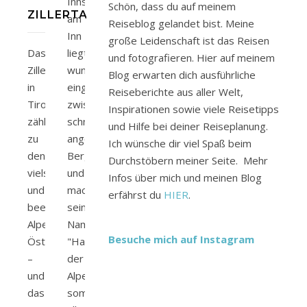
Innsbruck
Schön, dass du auf meinem
ZILLERTAL
am
Reiseblog gelandet bist. Meine
Inn
große Leidenschaft ist das Reisen
Das
liegt
und fotografieren. Hier auf meinem
Zillertal
wunderschön
Blog erwarten dich ausführliche
in
eingebettet
Reiseberichte aus aller Welt,
Tirol
zwischen
Inspirationen sowie viele Reisetipps
zählt
schneeweiß
und Hilfe bei deiner Reiseplanung.
zu
angezuckerten
Ich wünsche dir viel Spaß beim
den
Berggipfel
Durchstöbern meiner Seite. Mehr
vielseitigsten
und
Infos über mich und meinen Blog
und
macht
erfährst du
HIER
.
beeindruckendsten
seinen
Alpentälern
Namen
Besuche mich auf Instagram
Österreichs
"Hauptstadt
–
der
und
Alpen"
das
somit