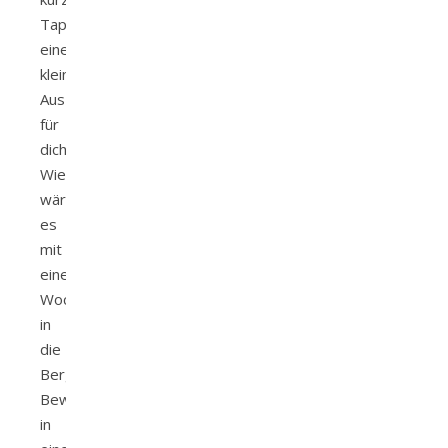
Tapetenwechsel,
eine
kleine
Auszeit
für
dich?
Wie
wäre
es
mit
einem
Wochenendtrip
in
die
Berge?
Bewegung
in