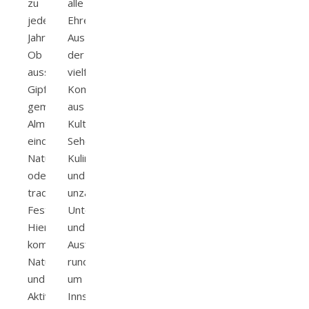
zu
alle
jeder
Ehre.
Jahreszeit.
Aus
Ob
der
aussichtsreiche
vielfältigen
Gipfelwanderungen,
Kombination
gemütliche
aus
Almtouren,
Kultur,
eindrucksvolle
Sehenswürdigkeiten,
Naturerlebnisse
Kulinarik
oder
und
traditionsreiche
unzähligen
Feste:
Unternehmungsmöglichkeiten
Hier
und
kommen
Ausflügen
Naturbegeisterte
rund
und
um
Aktivurlauber
Innsbruck…