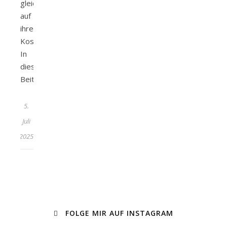
gleichermaßen
auf
ihre
Kosten.
In
diesem
Beitrag…
5.
Juli
2025
FOLGE MIR AUF INSTAGRAM