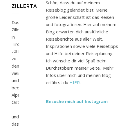
Schön, dass du auf meinem
ZILLERTAL
Reiseblog gelandet bist. Meine
große Leidenschaft ist das Reisen
Das
und fotografieren. Hier auf meinem
Zillertal
Blog erwarten dich ausführliche
in
Reiseberichte aus aller Welt,
Tirol
Inspirationen sowie viele Reisetipps
zählt
und Hilfe bei deiner Reiseplanung.
zu
Ich wünsche dir viel Spaß beim
den
Durchstöbern meiner Seite. Mehr
vielseitigsten
Infos über mich und meinen Blog
und
erfährst du
HIER
.
beeindruckendsten
Alpentälern
Besuche mich auf Instagram
Österreichs
–
und
das