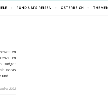
IELE
RUND UM’S REISEN
ÖSTERREICH
THEME
A
ordwesten
renzt im
es Budget
alb Bocas
rn und…
tember 2022