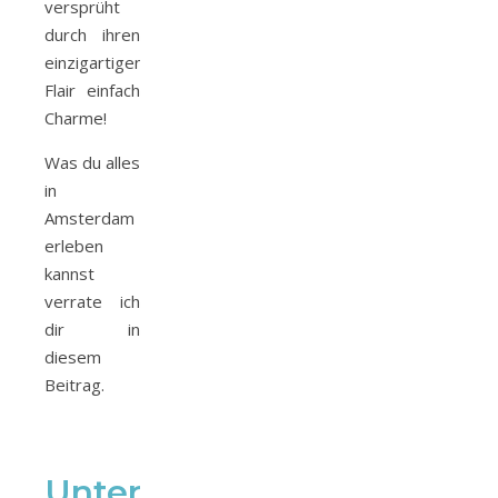
versprüht
durch ihren
einzigartigen
Flair einfach
Charme!
Was du alles
in
Amsterdam
erleben
kannst
verrate ich
dir in
diesem
Beitrag.
Unternehmungen