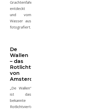
Grachtenfahrt
entdeckt
und vom
Wasser aus
fotografiert.
De
Wallen
– das
Rotlichtviertel
von
Amsterdam
„De Wallen“
ist das
bekannte
Rotlichtviertel