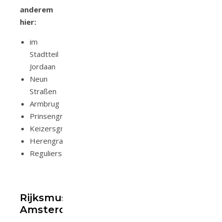
anderem
hier:
im
Stadtteil
Jordaan
Neun
Straßen
Armbrug
Prinsengracht
Keizersgracht
Herengracht
Reguliersgracht
Rijksmuseum
Amsterdam