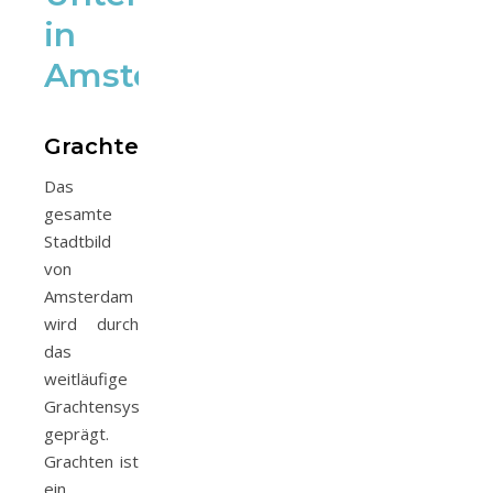
in
Amsterdam
Grachtenfahrt
Das
gesamte
Stadtbild
von
Amsterdam
wird durch
das
weitläufige
Grachtensystem
geprägt.
Grachten ist
ein