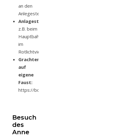
an den
Anlegestellen
Anlagestellen:
z.B. beim
Hauptbahnhof,
im
Rotlichtviertel
Grachtenfahrt
auf
eigene
Faust:
https://bootsverleihamsterdam.de/
Besuch
des
Anne