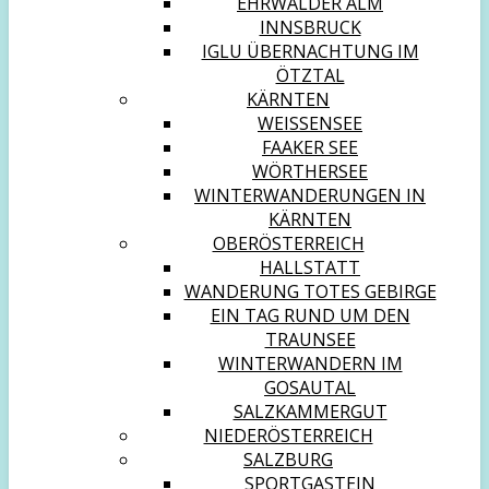
EHRWALDER ALM
INNSBRUCK
IGLU ÜBERNACHTUNG IM
ÖTZTAL
KÄRNTEN
WEISSENSEE
FAAKER SEE
WÖRTHERSEE
WINTERWANDERUNGEN IN
KÄRNTEN
OBERÖSTERREICH
HALLSTATT
WANDERUNG TOTES GEBIRGE
EIN TAG RUND UM DEN
TRAUNSEE
WINTERWANDERN IM
GOSAUTAL
SALZKAMMERGUT
NIEDERÖSTERREICH
SALZBURG
SPORTGASTEIN