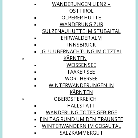
WANDERUNGEN LIENZ –
OSTTIROL
OLPERER HÜTTE
WANDERUNG ZUR
SULZENAUHÜTTE IM STUBAITAL
EHRWALDER ALM
INNSBRUCK
IGLU ÜBERNACHTUNG IM ÖTZTAL
KÄRNTEN
WEISSENSEE
FAAKER SEE
WÖRTHERSEE
WINTERWANDERUNGEN IN
KÄRNTEN
OBERÖSTERREICH
HALLSTATT
WANDERUNG TOTES GEBIRGE
EIN TAG RUND UM DEN TRAUNSEE
WINTERWANDERN IM GOSAUTAL
SALZKAMMERGUT