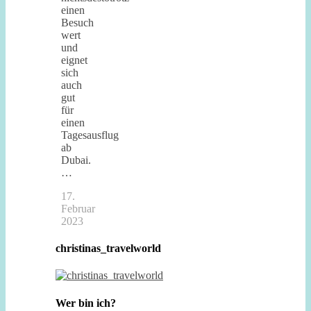
einen
Besuch
wert
und
eignet
sich
auch
gut
für
einen
Tagesausflug
ab
Dubai.
…
17.
Februar
2023
christinas_travelworld
Wer bin ich?