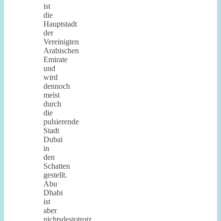
ist
die
Hauptstadt
der
Vereinigten
Arabischen
Emirate
und
wird
dennoch
meist
durch
die
pulsierende
Stadt
Dubai
in
den
Schatten
gestellt.
Abu
Dhabi
ist
aber
nichtsdestotrotz