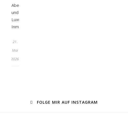
Abenteuer
und
Luxus.
Inmitten…
21.
Mai
2026
FOLGE MIR AUF INSTAGRAM