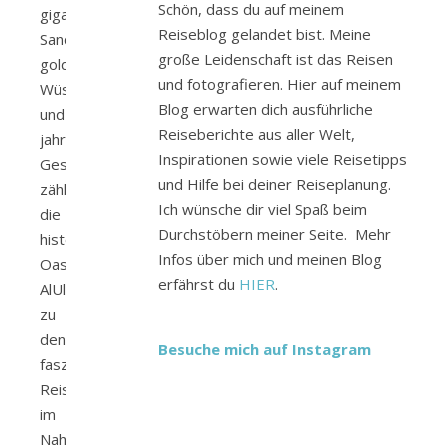
Schön, dass du auf meinem
gigantischen
Reiseblog gelandet bist. Meine
Sandsteinfelsen,
große Leidenschaft ist das Reisen
goldenen
und fotografieren. Hier auf meinem
Wüstenlandschaften
Blog erwarten dich ausführliche
und
Reiseberichte aus aller Welt,
jahrtausendealter
Inspirationen sowie viele Reisetipps
Geschichte
und Hilfe bei deiner Reiseplanung.
zählt
Ich wünsche dir viel Spaß beim
die
Durchstöbern meiner Seite. Mehr
historische
Infos über mich und meinen Blog
Oasenstadt
erfährst du
HIER
.
AlUla
zu
den
Besuche mich auf Instagram
faszinierendsten
Reisezielen
im
Nahen