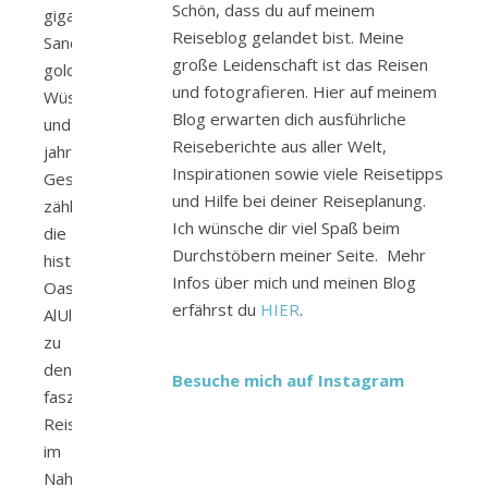
Schön, dass du auf meinem
gigantischen
Reiseblog gelandet bist. Meine
Sandsteinfelsen,
große Leidenschaft ist das Reisen
goldenen
und fotografieren. Hier auf meinem
Wüstenlandschaften
Blog erwarten dich ausführliche
und
Reiseberichte aus aller Welt,
jahrtausendealter
Inspirationen sowie viele Reisetipps
Geschichte
und Hilfe bei deiner Reiseplanung.
zählt
Ich wünsche dir viel Spaß beim
die
Durchstöbern meiner Seite. Mehr
historische
Infos über mich und meinen Blog
Oasenstadt
erfährst du
HIER
.
AlUla
zu
den
Besuche mich auf Instagram
faszinierendsten
Reisezielen
im
Nahen