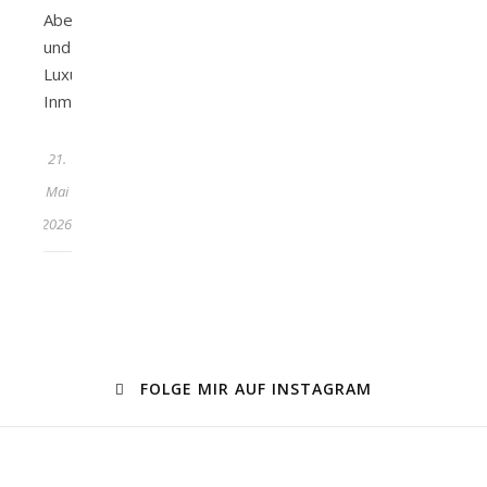
Abenteuer
und
Luxus.
Inmitten…
21.
Mai
2026
FOLGE MIR AUF INSTAGRAM