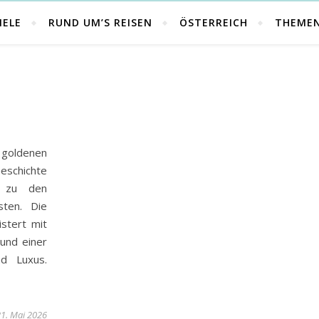
IELE
RUND UM’S REISEN
ÖSTERREICH
THEME
 goldenen
eschichte
a zu den
sten. Die
stert mit
 und einer
nd Luxus.
1. Mai 2026