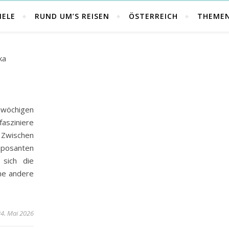
IELE
RUND UM’S REISEN
ÖSTERREICH
THEME
wöchigen
sziniere
 Zwischen
mposanten
 sich die
ne andere
4. Mai 2026