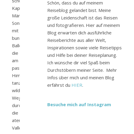
schönes
Schön, dass du auf meinem
Kappadokien!
Reiseblog gelandet bist. Meine
Märchenhafte
große Leidenschaft ist das Reisen
Sonnenaufgänge
und fotografieren. Hier auf meinem
mit
Blog erwarten dich ausführliche
bunten
Reiseberichte aus aller Welt,
Ballons
Inspirationen sowie viele Reisetipps
die
und Hilfe bei deiner Reiseplanung.
am
Ich wünsche dir viel Spaß beim
pastellfarbenen
Durchstöbern meiner Seite. Mehr
Himmel
Infos über mich und meinen Blog
tanzen,
erfährst du
HIER
.
wildromantische
Wege
Besuche mich auf Instagram
durch
die
atemberaubenden
Valleys,