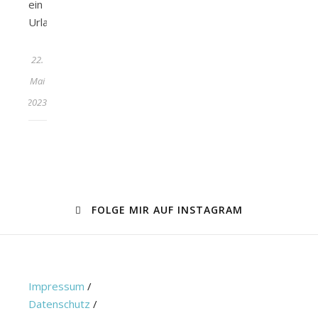
ein
Urlaub…
22.
Mai
2023
FOLGE MIR AUF INSTAGRAM
Impressum
/
Datenschutz
/