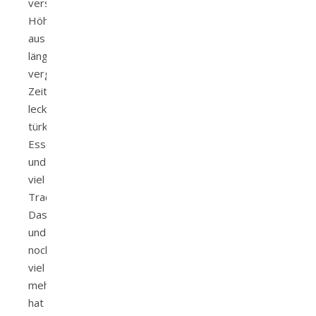
versteckte
Höhlen
aus
längst
vergangenen
Zeiten,
lecker
türkisches
Essen
und
viel
Tradition.
Das
und
noch
viel
mehr
hat