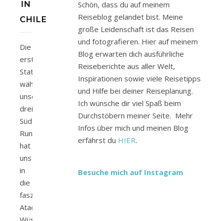
IN
Schön, dass du auf meinem
Reiseblog gelandet bist. Meine
CHILE
große Leidenschaft ist das Reisen
und fotografieren. Hier auf meinem
Die
Blog erwarten dich ausführliche
erste
Reiseberichte aus aller Welt,
Station
Inspirationen sowie viele Reisetipps
während
und Hilfe bei deiner Reiseplanung.
unserer
Ich wünsche dir viel Spaß beim
dreiwöchigen
Durchstöbern meiner Seite. Mehr
Südamerika
Infos über mich und meinen Blog
Rundreise
erfährst du
HIER
.
hat
uns
in
Besuche mich auf Instagram
die
fasziniere
Atacama-
Wüste