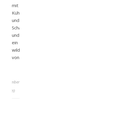
mit
Kühen
und
Schafen
und
ein
wildromantischer
von…
6.
September
2020