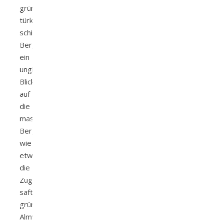
grün-
türkis
schimmernde
Bergseen,
ein
unglaublicher
Blick
auf
die
massiven
Berge
wie
etwa
die
Zugspitze,
saftig
grüne
Almwiesen