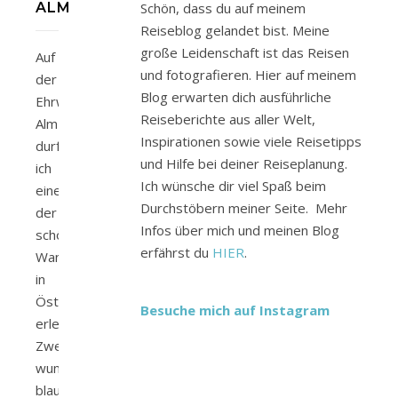
ALM
Schön, dass du auf meinem
Reiseblog gelandet bist. Meine
große Leidenschaft ist das Reisen
Auf
und fotografieren. Hier auf meinem
der
Blog erwarten dich ausführliche
Ehrwalder
Reiseberichte aus aller Welt,
Alm
Inspirationen sowie viele Reisetipps
durfte
und Hilfe bei deiner Reiseplanung.
ich
Ich wünsche dir viel Spaß beim
einer
Durchstöbern meiner Seite. Mehr
der
Infos über mich und meinen Blog
schönsten
erfährst du
HIER
.
Wanderungen
in
Österreich
Besuche mich auf Instagram
erleben.
Zwei
wunderschöne
blau-