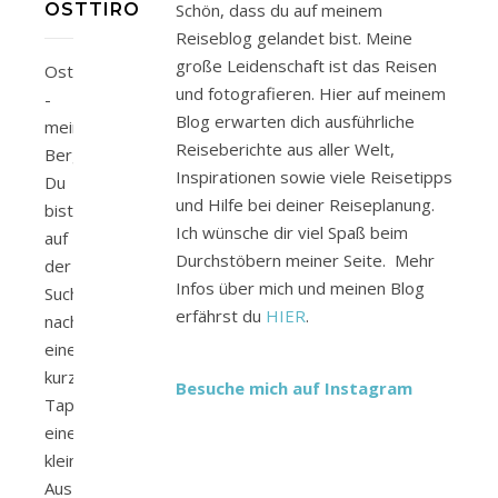
OSTTIROL
Schön, dass du auf meinem
Reiseblog gelandet bist. Meine
große Leidenschaft ist das Reisen
Osttirol
und fotografieren. Hier auf meinem
-
Blog erwarten dich ausführliche
mein
Reiseberichte aus aller Welt,
Bergtirol.
Inspirationen sowie viele Reisetipps
Du
und Hilfe bei deiner Reiseplanung.
bist
Ich wünsche dir viel Spaß beim
auf
Durchstöbern meiner Seite. Mehr
der
Infos über mich und meinen Blog
Suche
erfährst du
HIER
.
nach
einem
kurzen
Besuche mich auf Instagram
Tapetenwechsel,
eine
kleine
Auszeit