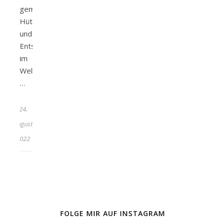
gemütliche
Hütteneinkehr
und
Entspannung
im
Wellnessbereich.
…
24.
August
2022
FOLGE MIR AUF INSTAGRAM