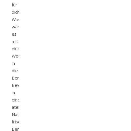
für
dich?
Wie
wäre
es
mit
einem
Wochenendtrip
in
die
Berge?
Bewegung
in
einer
atemberaubenden
Natur,
frische
Bergluft,