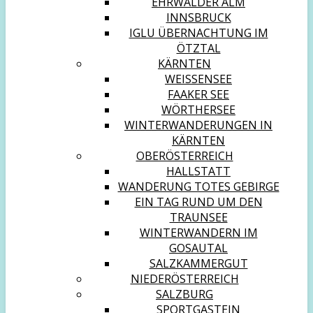
EHRWALDER ALM
INNSBRUCK
IGLU ÜBERNACHTUNG IM
ÖTZTAL
KÄRNTEN
WEISSENSEE
FAAKER SEE
WÖRTHERSEE
WINTERWANDERUNGEN IN
KÄRNTEN
OBERÖSTERREICH
HALLSTATT
WANDERUNG TOTES GEBIRGE
EIN TAG RUND UM DEN
TRAUNSEE
WINTERWANDERN IM
GOSAUTAL
SALZKAMMERGUT
NIEDERÖSTERREICH
SALZBURG
SPORTGASTEIN