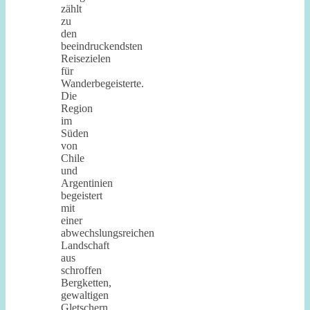
zählt
zu
den
beeindruckendsten
Reisezielen
für
Wanderbegeisterte.
Die
Region
im
Süden
von
Chile
und
Argentinien
begeistert
mit
einer
abwechslungsreichen
Landschaft
aus
schroffen
Bergketten,
gewaltigen
Gletschern,