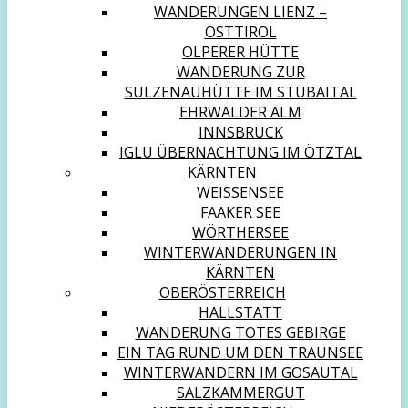
WANDERUNGEN LIENZ –
OSTTIROL
OLPERER HÜTTE
WANDERUNG ZUR
SULZENAUHÜTTE IM STUBAITAL
EHRWALDER ALM
INNSBRUCK
IGLU ÜBERNACHTUNG IM ÖTZTAL
KÄRNTEN
WEISSENSEE
FAAKER SEE
WÖRTHERSEE
WINTERWANDERUNGEN IN
KÄRNTEN
OBERÖSTERREICH
HALLSTATT
WANDERUNG TOTES GEBIRGE
EIN TAG RUND UM DEN TRAUNSEE
WINTERWANDERN IM GOSAUTAL
SALZKAMMERGUT