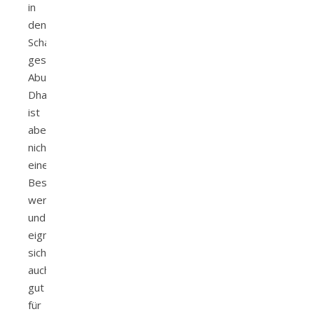
in
den
Schatten
gestellt.
Abu
Dhabi
ist
aber
nichtsdestotrotz
einen
Besuch
wert
und
eignet
sich
auch
gut
für