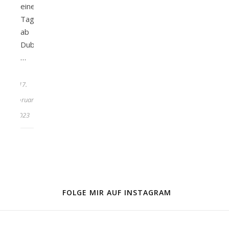
einen
Tagesausflug
ab
Dubai.
…
17.
Februar
2023
FOLGE MIR AUF INSTAGRAM