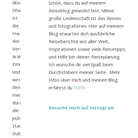
Abu
Schön, dass du auf meinem
Dhabi
Reiseblog gelandet bist. Meine
ist
große Leidenschaft ist das Reisen
die
und fotografieren. Hier auf meinem
Hauptstadt
Blog erwarten dich ausführliche
der
Reiseberichte aus aller Welt,
Vereinigten
Inspirationen sowie viele Reisetipps
Arabischen
und Hilfe bei deiner Reiseplanung.
Emirate
Ich wünsche dir viel Spaß beim
und
Durchstöbern meiner Seite. Mehr
wird
Infos über mich und meinen Blog
dennoch
erfährst du
HIER
.
meist
durch
Besuche mich auf Instagram
die
pulsierende
Stadt
Dubai