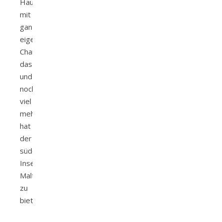
Hauptstadt
mit
ganz
eigenen
Charme...
das
und
noch
viel
mehr
hat
der
südeuropäische
Inselstaat
Malta
zu
bieten.