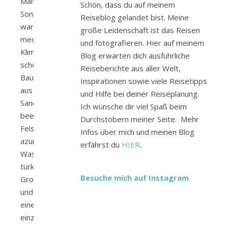
Malta.
Schön, dass du auf meinem
Sonne,
Reiseblog gelandet bist. Meine
warmes
große Leidenschaft ist das Reisen
mediterranes
und fotografieren. Hier auf meinem
Klima,
Blog erwarten dich ausführliche
schöne
Reiseberichte aus aller Welt,
Bauten
Inspirationen sowie viele Reisetipps
aus
und Hilfe bei deiner Reiseplanung.
Sandstein,
Ich wünsche dir viel Spaß beim
beeindruckende
Durchstöbern meiner Seite. Mehr
Felsklippen,
Infos über mich und meinen Blog
azurblaues
erfährst du
HIER
.
Wasser,
türkise
Besuche mich auf Instagram
Grotten
und
eine
einzigartige