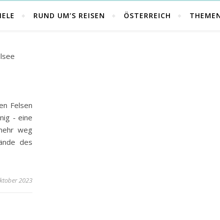
IELE
RUND UM’S REISEN
ÖSTERREICH
THEME
en Felsen
nig - eine
 mehr weg
wände des
ktober 2023