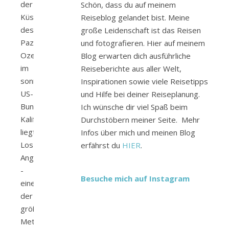
der
Schön, dass du auf meinem
Küste
Reiseblog gelandet bist. Meine
des
große Leidenschaft ist das Reisen
Pazifischen
und fotografieren. Hier auf meinem
Ozean
Blog erwarten dich ausführliche
im
Reiseberichte aus aller Welt,
sonnigen
Inspirationen sowie viele Reisetipps
US-
und Hilfe bei deiner Reiseplanung.
Bundesstaat
Ich wünsche dir viel Spaß beim
Kalifornien
Durchstöbern meiner Seite. Mehr
liegt
Infos über mich und meinen Blog
Los
erfährst du
HIER
.
Angeles
-
Besuche mich auf Instagram
einer
der
größten
Metropolen