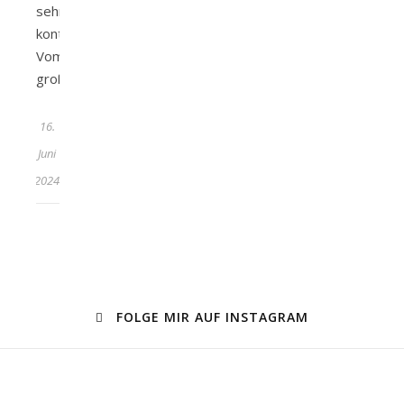
sehr
kontrastreich.
Vom
großen…
16.
Juni
2024
FOLGE MIR AUF INSTAGRAM