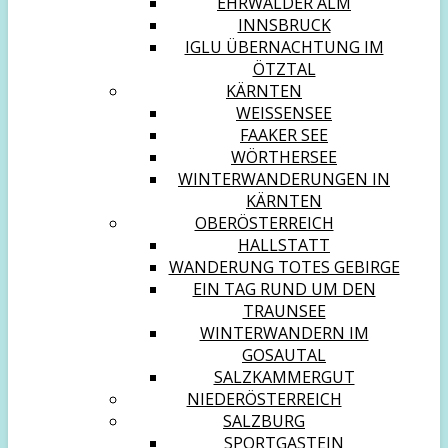
EHRWALDER ALM
INNSBRUCK
IGLU ÜBERNACHTUNG IM
ÖTZTAL
KÄRNTEN
WEISSENSEE
FAAKER SEE
WÖRTHERSEE
WINTERWANDERUNGEN IN
KÄRNTEN
OBERÖSTERREICH
HALLSTATT
WANDERUNG TOTES GEBIRGE
EIN TAG RUND UM DEN
TRAUNSEE
WINTERWANDERN IM
GOSAUTAL
SALZKAMMERGUT
NIEDERÖSTERREICH
SALZBURG
SPORTGASTEIN