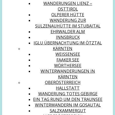
WANDERUNGEN LIENZ –
OSTTIROL
OLPERER HÜTTE
WANDERUNG ZUR
SULZENAUHÜTTE IM STUBAITAL
EHRWALDER ALM
INNSBRUCK
IGLU ÜBERNACHTUNG IM ÖTZTAL
KÄRNTEN
WEISSENSEE
FAAKER SEE
WÖRTHERSEE
WINTERWANDERUNGEN IN
KÄRNTEN
OBERÖSTERREICH
HALLSTATT
WANDERUNG TOTES GEBIRGE
EIN TAG RUND UM DEN TRAUNSEE
WINTERWANDERN IM GOSAUTAL
SALZKAMMERGUT