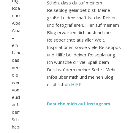
tägigen
Schön, dass du auf meinem
Roadtrips
Reiseblog gelandet bist. Meine
durch
große Leidenschaft ist das Reisen
Albanien
und fotografieren. Hier auf meinem
Albanien
Blog erwarten dich ausführliche
–
Reiseberichte aus aller Welt,
ein
Inspirationen sowie viele Reisetipps
Land,
und Hilfe bei deiner Reiseplanung.
das
Ich wünsche dir viel Spaß beim
vermutlich
Durchstöbern meiner Seite. Mehr
die
Infos über mich und meinen Blog
wenigsten
erfährst du
HIER
.
von
euch
Besuche mich auf Instagram
auf
dem
Schirm
haben.