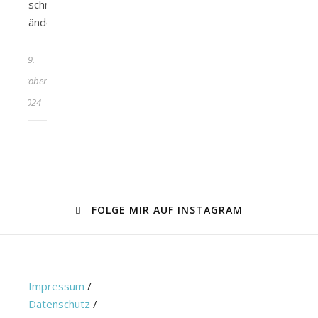
schnell
ändern…
9.
Oktober
2024
FOLGE MIR AUF INSTAGRAM
Impressum
/
Datenschutz
/