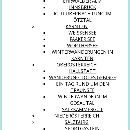
EHRWALDER ALM
INNSBRUCK
IGLU ÜBERNACHTUNG IM
ÖTZTAL
KÄRNTEN
WEISSENSEE
FAAKER SEE
WÖRTHERSEE
WINTERWANDERUNGEN IN
KÄRNTEN
OBERÖSTERREICH
HALLSTATT
WANDERUNG TOTES GEBIRGE
EIN TAG RUND UM DEN
TRAUNSEE
WINTERWANDERN IM
GOSAUTAL
SALZKAMMERGUT
NIEDERÖSTERREICH
SALZBURG
SPORTGASTEIN