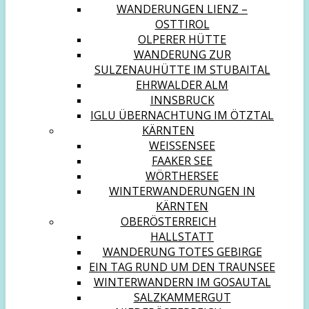
WANDERUNGEN LIENZ –
OSTTIROL
OLPERER HÜTTE
WANDERUNG ZUR
SULZENAUHÜTTE IM STUBAITAL
EHRWALDER ALM
INNSBRUCK
IGLU ÜBERNACHTUNG IM ÖTZTAL
KÄRNTEN
WEISSENSEE
FAAKER SEE
WÖRTHERSEE
WINTERWANDERUNGEN IN
KÄRNTEN
OBERÖSTERREICH
HALLSTATT
WANDERUNG TOTES GEBIRGE
EIN TAG RUND UM DEN TRAUNSEE
WINTERWANDERN IM GOSAUTAL
SALZKAMMERGUT