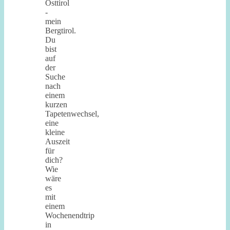
Osttirol
-
mein
Bergtirol.
Du
bist
auf
der
Suche
nach
einem
kurzen
Tapetenwechsel,
eine
kleine
Auszeit
für
dich?
Wie
wäre
es
mit
einem
Wochenendtrip
in