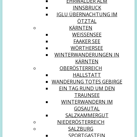
EHRWALDER ALM
INNSBRUCK
IGLU ÜBERNACHTUNG IM
ÖTZTAL
KÄRNTEN
WEISSENSEE
FAAKER SEE
WÖRTHERSEE
WINTERWANDERUNGEN IN
KÄRNTEN
OBERÖSTERREICH
HALLSTATT
WANDERUNG TOTES GEBIRGE
EIN TAG RUND UM DEN
TRAUNSEE
WINTERWANDERN IM
GOSAUTAL
SALZKAMMERGUT
NIEDERÖSTERREICH
SALZBURG
SPORTGASTEIN