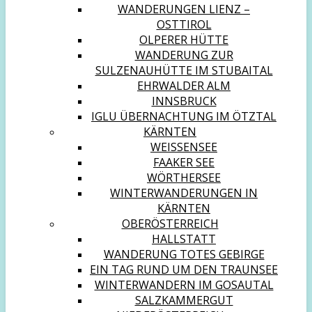
WANDERUNGEN LIENZ –
OSTTIROL
OLPERER HÜTTE
WANDERUNG ZUR
SULZENAUHÜTTE IM STUBAITAL
EHRWALDER ALM
INNSBRUCK
IGLU ÜBERNACHTUNG IM ÖTZTAL
KÄRNTEN
WEISSENSEE
FAAKER SEE
WÖRTHERSEE
WINTERWANDERUNGEN IN
KÄRNTEN
OBERÖSTERREICH
HALLSTATT
WANDERUNG TOTES GEBIRGE
EIN TAG RUND UM DEN TRAUNSEE
WINTERWANDERN IM GOSAUTAL
SALZKAMMERGUT