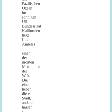
Pazifischen
Ozean
im
sonnigen
US-
Bundesstaat
Kalifornien
liegt
Los
Angeles
-
einer
der
größten
Metropolen
der
Welt.
Die
einen
lieben
diese
Stadt,
andere
hassen
sie.