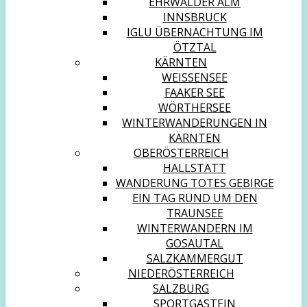
EHRWALDER ALM
INNSBRUCK
IGLU ÜBERNACHTUNG IM
ÖTZTAL
KÄRNTEN
WEISSENSEE
FAAKER SEE
WÖRTHERSEE
WINTERWANDERUNGEN IN
KÄRNTEN
OBERÖSTERREICH
HALLSTATT
WANDERUNG TOTES GEBIRGE
EIN TAG RUND UM DEN
TRAUNSEE
WINTERWANDERN IM
GOSAUTAL
SALZKAMMERGUT
NIEDERÖSTERREICH
SALZBURG
SPORTGASTEIN