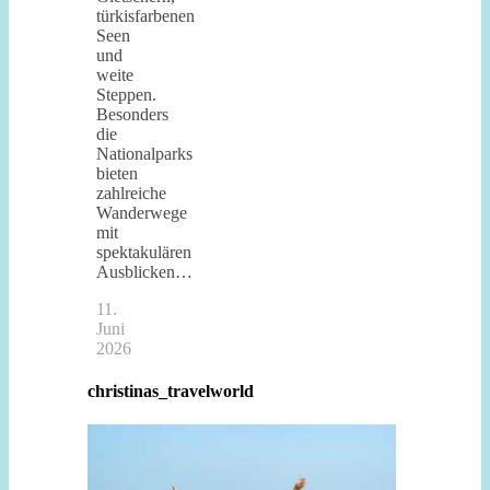
türkisfarbenen
Seen
und
weite
Steppen.
Besonders
die
Nationalparks
bieten
zahlreiche
Wanderwege
mit
spektakulären
Ausblicken…
11.
Juni
2026
christinas_travelworld