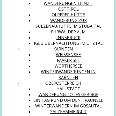
WANDERUNGEN LIENZ –
OSTTIROL
OLPERER HÜTTE
WANDERUNG ZUR
SULZENAUHÜTTE IM STUBAITAL
EHRWALDER ALM
INNSBRUCK
IGLU ÜBERNACHTUNG IM ÖTZTAL
KÄRNTEN
WEISSENSEE
FAAKER SEE
WÖRTHERSEE
WINTERWANDERUNGEN IN
KÄRNTEN
OBERÖSTERREICH
HALLSTATT
WANDERUNG TOTES GEBIRGE
EIN TAG RUND UM DEN TRAUNSEE
WINTERWANDERN IM GOSAUTAL
SALZKAMMERGUT