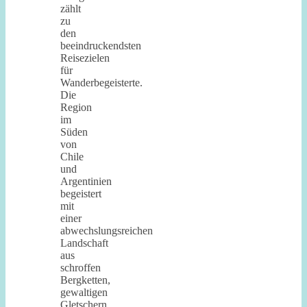
zählt
zu
den
beeindruckendsten
Reisezielen
für
Wanderbegeisterte.
Die
Region
im
Süden
von
Chile
und
Argentinien
begeistert
mit
einer
abwechslungsreichen
Landschaft
aus
schroffen
Bergketten,
gewaltigen
Gletschern,