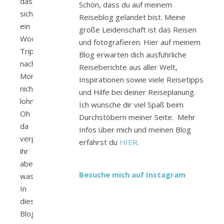
dass
Schön, dass du auf meinem
sich
Reiseblog gelandet bist. Meine
ein
große Leidenschaft ist das Reisen
Wochenend-
und fotografieren. Hier auf meinem
Trip
Blog erwarten dich ausführliche
nach
Reiseberichte aus aller Welt,
Montenegro
Inspirationen sowie viele Reisetipps
nicht
und Hilfe bei deiner Reiseplanung.
lohnt?
Ich wünsche dir viel Spaß beim
Oh
Durchstöbern meiner Seite. Mehr
da
Infos über mich und meinen Blog
verpasst
erfährst du
HIER
.
ihr
aber
Besuche mich auf Instagram
was!
In
diesem
Blogbeitrag