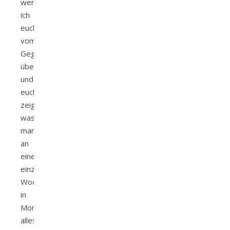
werde
ich
euch
vom
Gegenteil
überzeugen
und
euch
zeigen,
was
man
an
einem
einzigen
Wochenende
in
Montenegro
alles