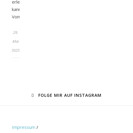
erleben
kann!
Vom…
29.
Mai
2025
FOLGE MIR AUF INSTAGRAM
Impressum
/