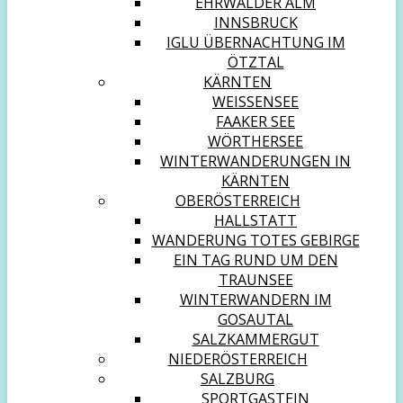
EHRWALDER ALM
INNSBRUCK
IGLU ÜBERNACHTUNG IM
ÖTZTAL
KÄRNTEN
WEISSENSEE
FAAKER SEE
WÖRTHERSEE
WINTERWANDERUNGEN IN
KÄRNTEN
OBERÖSTERREICH
HALLSTATT
WANDERUNG TOTES GEBIRGE
EIN TAG RUND UM DEN
TRAUNSEE
WINTERWANDERN IM
GOSAUTAL
SALZKAMMERGUT
NIEDERÖSTERREICH
SALZBURG
SPORTGASTEIN