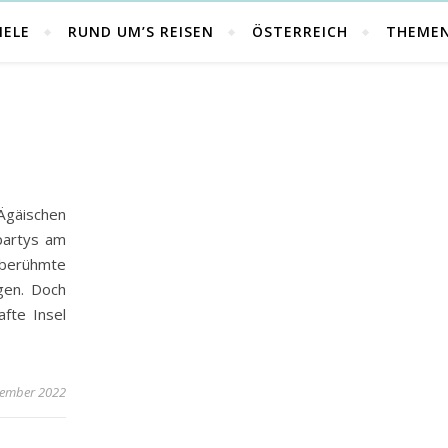
IELE
RUND UM’S REISEN
ÖSTERREICH
THEME
Ägäischen
partys am
tberühmte
gen. Doch
fte Insel
vember 2022