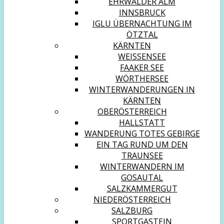
EHRWALDER ALM
INNSBRUCK
IGLU ÜBERNACHTUNG IM
ÖTZTAL
KÄRNTEN
WEISSENSEE
FAAKER SEE
WÖRTHERSEE
WINTERWANDERUNGEN IN
KÄRNTEN
OBERÖSTERREICH
HALLSTATT
WANDERUNG TOTES GEBIRGE
EIN TAG RUND UM DEN
TRAUNSEE
WINTERWANDERN IM
GOSAUTAL
SALZKAMMERGUT
NIEDERÖSTERREICH
SALZBURG
SPORTGASTEIN