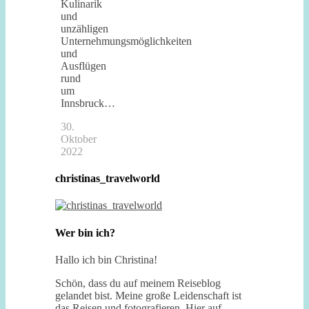
Kulinarik
und
unzähligen
Unternehmungsmöglichkeiten
und
Ausflügen
rund
um
Innsbruck…
30.
Oktober
2022
christinas_travelworld
Wer bin ich?
Hallo ich bin Christina!
Schön, dass du auf meinem Reiseblog
gelandet bist. Meine große Leidenschaft ist
das Reisen und fotografieren. Hier auf