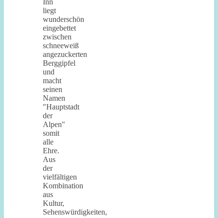
Inn
liegt
wunderschön
eingebettet
zwischen
schneeweiß
angezuckerten
Berggipfel
und
macht
seinen
Namen
"Hauptstadt
der
Alpen"
somit
alle
Ehre.
Aus
der
vielfältigen
Kombination
aus
Kultur,
Sehenswürdigkeiten,