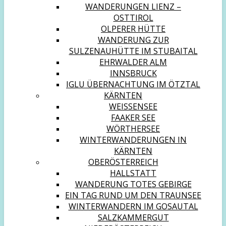
WANDERUNGEN LIENZ –
OSTTIROL
OLPERER HÜTTE
WANDERUNG ZUR
SULZENAUHÜTTE IM STUBAITAL
EHRWALDER ALM
INNSBRUCK
IGLU ÜBERNACHTUNG IM ÖTZTAL
KÄRNTEN
WEISSENSEE
FAAKER SEE
WÖRTHERSEE
WINTERWANDERUNGEN IN
KÄRNTEN
OBERÖSTERREICH
HALLSTATT
WANDERUNG TOTES GEBIRGE
EIN TAG RUND UM DEN TRAUNSEE
WINTERWANDERN IM GOSAUTAL
SALZKAMMERGUT