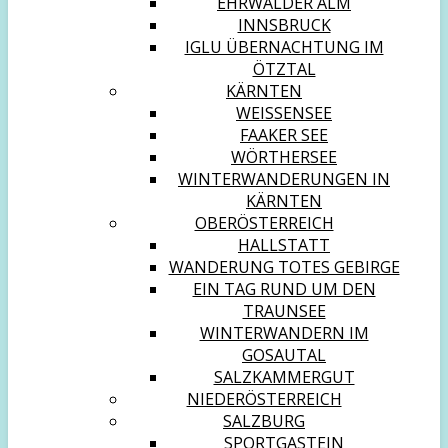
EHRWALDER ALM
INNSBRUCK
IGLU ÜBERNACHTUNG IM
ÖTZTAL
KÄRNTEN
WEISSENSEE
FAAKER SEE
WÖRTHERSEE
WINTERWANDERUNGEN IN
KÄRNTEN
OBERÖSTERREICH
HALLSTATT
WANDERUNG TOTES GEBIRGE
EIN TAG RUND UM DEN
TRAUNSEE
WINTERWANDERN IM
GOSAUTAL
SALZKAMMERGUT
NIEDERÖSTERREICH
SALZBURG
SPORTGASTEIN