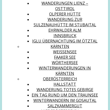
WANDERUNGEN LIENZ –
OSTTIROL
OLPERER HÜTTE
WANDERUNG ZUR
SULZENAUHÜTTE IM STUBAITAL
EHRWALDER ALM
INNSBRUCK
IGLU ÜBERNACHTUNG IM ÖTZTAL
KÄRNTEN
WEISSENSEE
FAAKER SEE
WÖRTHERSEE
WINTERWANDERUNGEN IN
KÄRNTEN
OBERÖSTERREICH
HALLSTATT
WANDERUNG TOTES GEBIRGE
EIN TAG RUND UM DEN TRAUNSEE
WINTERWANDERN IM GOSAUTAL
SALZKAMMERGUT