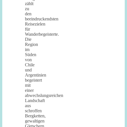
zählt
zu
den
beeindruckendsten
Reisezielen
für
Wanderbegeisterte.
Die
Region
im
Süden
von
Chile
und
Argentinien
begeistert
mit
einer
abwechslungsreichen
Landschaft
aus
schroffen
Bergketten,
gewaltigen
Gletschern,