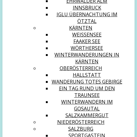
EHRWALDER ALM
INNSBRUCK
IGLU ÜBERNACHTUNG IM
ÖTZTAL
KÄRNTEN
WEISSENSEE
FAAKER SEE
WÖRTHERSEE
WINTERWANDERUNGEN IN
KÄRNTEN
OBERÖSTERREICH
HALLSTATT
WANDERUNG TOTES GEBIRGE
EIN TAG RUND UM DEN
TRAUNSEE
WINTERWANDERN IM
GOSAUTAL
SALZKAMMERGUT
NIEDERÖSTERREICH
SALZBURG
SPORTGASTEIN