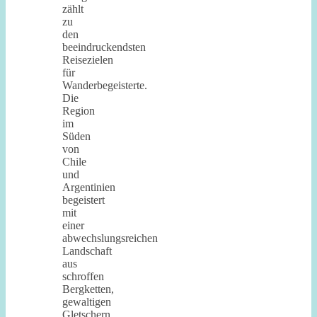
zählt
zu
den
beeindruckendsten
Reisezielen
für
Wanderbegeisterte.
Die
Region
im
Süden
von
Chile
und
Argentinien
begeistert
mit
einer
abwechslungsreichen
Landschaft
aus
schroffen
Bergketten,
gewaltigen
Gletschern,