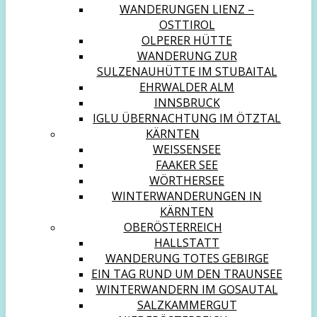
WANDERUNGEN LIENZ –
OSTTIROL
OLPERER HÜTTE
WANDERUNG ZUR
SULZENAUHÜTTE IM STUBAITAL
EHRWALDER ALM
INNSBRUCK
IGLU ÜBERNACHTUNG IM ÖTZTAL
KÄRNTEN
WEISSENSEE
FAAKER SEE
WÖRTHERSEE
WINTERWANDERUNGEN IN
KÄRNTEN
OBERÖSTERREICH
HALLSTATT
WANDERUNG TOTES GEBIRGE
EIN TAG RUND UM DEN TRAUNSEE
WINTERWANDERN IM GOSAUTAL
SALZKAMMERGUT