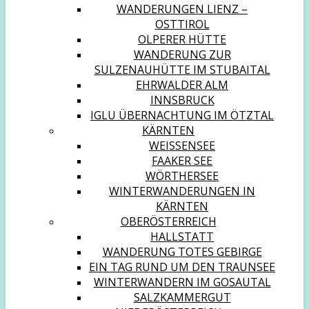
WANDERUNGEN LIENZ –
OSTTIROL
OLPERER HÜTTE
WANDERUNG ZUR
SULZENAUHÜTTE IM STUBAITAL
EHRWALDER ALM
INNSBRUCK
IGLU ÜBERNACHTUNG IM ÖTZTAL
KÄRNTEN
WEISSENSEE
FAAKER SEE
WÖRTHERSEE
WINTERWANDERUNGEN IN
KÄRNTEN
OBERÖSTERREICH
HALLSTATT
WANDERUNG TOTES GEBIRGE
EIN TAG RUND UM DEN TRAUNSEE
WINTERWANDERN IM GOSAUTAL
SALZKAMMERGUT