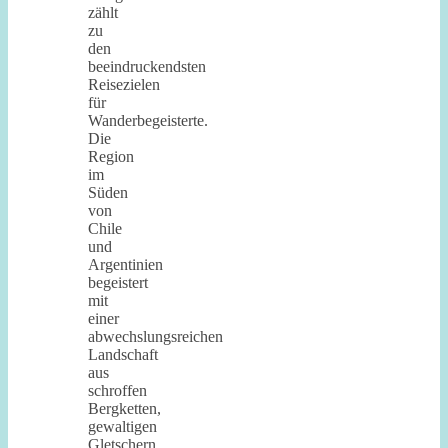
zählt
zu
den
beeindruckendsten
Reisezielen
für
Wanderbegeisterte.
Die
Region
im
Süden
von
Chile
und
Argentinien
begeistert
mit
einer
abwechslungsreichen
Landschaft
aus
schroffen
Bergketten,
gewaltigen
Gletschern,