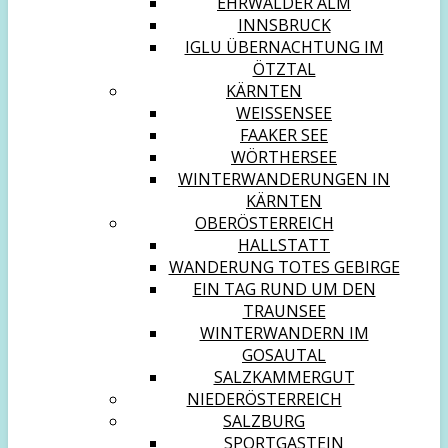
EHRWALDER ALM
INNSBRUCK
IGLU ÜBERNACHTUNG IM
ÖTZTAL
KÄRNTEN
WEISSENSEE
FAAKER SEE
WÖRTHERSEE
WINTERWANDERUNGEN IN
KÄRNTEN
OBERÖSTERREICH
HALLSTATT
WANDERUNG TOTES GEBIRGE
EIN TAG RUND UM DEN
TRAUNSEE
WINTERWANDERN IM
GOSAUTAL
SALZKAMMERGUT
NIEDERÖSTERREICH
SALZBURG
SPORTGASTEIN