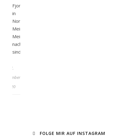
Fjord
in
Norwegen.
Meiner
Meinung
nach
sind…
27.
September
2020
FOLGE MIR AUF INSTAGRAM