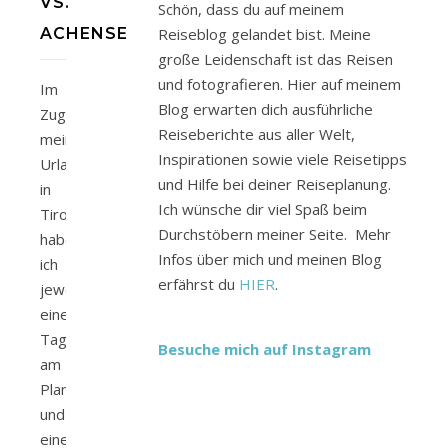
VS.
Schön, dass du auf meinem
ACHENSEE
Reiseblog gelandet bist. Meine
große Leidenschaft ist das Reisen
und fotografieren. Hier auf meinem
Im
Blog erwarten dich ausführliche
Zuge
Reiseberichte aus aller Welt,
meines
Inspirationen sowie viele Reisetipps
Urlaubes
und Hilfe bei deiner Reiseplanung.
in
Ich wünsche dir viel Spaß beim
Tirol
Durchstöbern meiner Seite. Mehr
habe
Infos über mich und meinen Blog
ich
erfährst du
HIER
.
jeweils
einen
Tag
Besuche mich auf Instagram
am
Plansee
und
einen