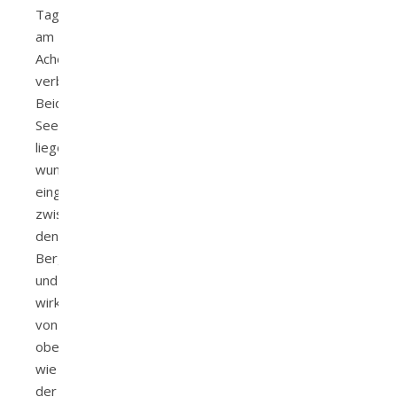
Tag
am
Achensee
verbracht.
Beide
Seen
liegen
wunderschön
eingebettet
zwischen
den
Bergen
und
wirken
von
oben
wie
der