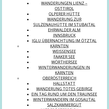
WANDERUNGEN LIENZ –
OSTTIROL
OLPERER HÜTTE
WANDERUNG ZUR
SULZENAUHÜTTE IM STUBAITAL
EHRWALDER ALM
INNSBRUCK
IGLU ÜBERNACHTUNG IM ÖTZTAL
KÄRNTEN
WEISSENSEE
FAAKER SEE
WÖRTHERSEE
WINTERWANDERUNGEN IN
KÄRNTEN
OBERÖSTERREICH
HALLSTATT
WANDERUNG TOTES GEBIRGE
EIN TAG RUND UM DEN TRAUNSEE
WINTERWANDERN IM GOSAUTAL
SALZKAMMERGUT