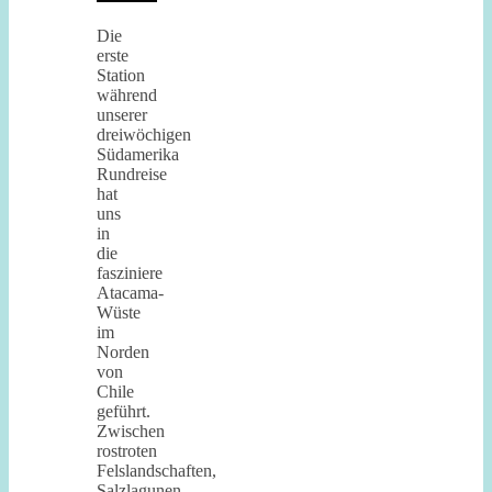
Die
erste
Station
während
unserer
dreiwöchigen
Südamerika
Rundreise
hat
uns
in
die
fasziniere
Atacama-
Wüste
im
Norden
von
Chile
geführt.
Zwischen
rostroten
Felslandschaften,
Salzlagunen,