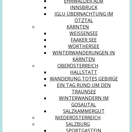
EHRWALDER ALM
INNSBRUCK
IGLU ÜBERNACHTUNG IM
ÖTZTAL
KÄRNTEN
WEISSENSEE
FAAKER SEE
WÖRTHERSEE
WINTERWANDERUNGEN IN
KÄRNTEN
OBERÖSTERREICH
HALLSTATT
WANDERUNG TOTES GEBIRGE
EIN TAG RUND UM DEN
TRAUNSEE
WINTERWANDERN IM
GOSAUTAL
SALZKAMMERGUT
NIEDERÖSTERREICH
SALZBURG
SPORTGASTEIN