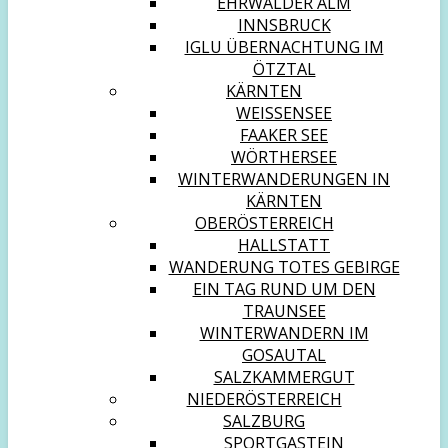
EHRWALDER ALM
INNSBRUCK
IGLU ÜBERNACHTUNG IM
ÖTZTAL
KÄRNTEN
WEISSENSEE
FAAKER SEE
WÖRTHERSEE
WINTERWANDERUNGEN IN
KÄRNTEN
OBERÖSTERREICH
HALLSTATT
WANDERUNG TOTES GEBIRGE
EIN TAG RUND UM DEN
TRAUNSEE
WINTERWANDERN IM
GOSAUTAL
SALZKAMMERGUT
NIEDERÖSTERREICH
SALZBURG
SPORTGASTEIN