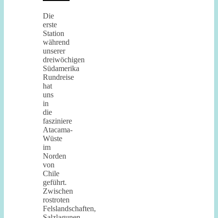
Die
erste
Station
während
unserer
dreiwöchigen
Südamerika
Rundreise
hat
uns
in
die
fasziniere
Atacama-
Wüste
im
Norden
von
Chile
geführt.
Zwischen
rostroten
Felslandschaften,
Salzlagunen,