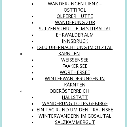
WANDERUNGEN LIENZ –
OSTTIROL
OLPERER HÜTTE
WANDERUNG ZUR
SULZENAUHÜTTE IM STUBAITAL
EHRWALDER ALM
INNSBRUCK
IGLU ÜBERNACHTUNG IM ÖTZTAL
KÄRNTEN
WEISSENSEE
FAAKER SEE
WÖRTHERSEE
WINTERWANDERUNGEN IN
KÄRNTEN
OBERÖSTERREICH
HALLSTATT
WANDERUNG TOTES GEBIRGE
EIN TAG RUND UM DEN TRAUNSEE
WINTERWANDERN IM GOSAUTAL
SALZKAMMERGUT