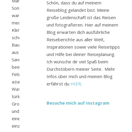
Malta.
Schön, dass du auf meinem
Sonne,
Reiseblog gelandet bist. Meine
warmes
große Leidenschaft ist das Reisen
mediterranes
und fotografieren. Hier auf meinem
Klima,
Blog erwarten dich ausführliche
schöne
Reiseberichte aus aller Welt,
Bauten
Inspirationen sowie viele Reisetipps
aus
und Hilfe bei deiner Reiseplanung.
Sandstein,
Ich wünsche dir viel Spaß beim
beeindruckende
Durchstöbern meiner Seite. Mehr
Felsklippen,
Infos über mich und meinen Blog
azurblaues
erfährst du
HIER
.
Wasser,
türkise
Besuche mich auf Instagram
Grotten
und
eine
einzigartige