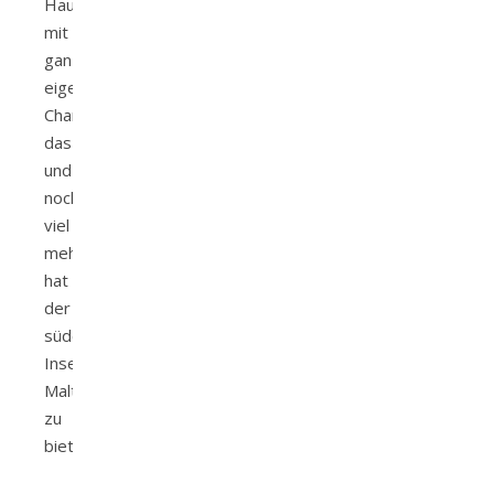
Hauptstadt
mit
ganz
eigenen
Charme...
das
und
noch
viel
mehr
hat
der
südeuropäische
Inselstaat
Malta
zu
bieten.