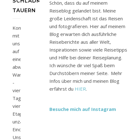
SCHLADMINGER
Schön, dass du auf meinem
TAUERN
Reiseblog gelandet bist. Meine
große Leidenschaft ist das Reisen
und fotografieren. Hier auf meinem
Komm
Blog erwarten dich ausführliche
mit
Reiseberichte aus aller Welt,
uns
Inspirationen sowie viele Reisetipps
auf
und Hilfe bei deiner Reiseplanung.
eine
Ich wünsche dir viel Spaß beim
abwechslungsreiche
Durchstöbern meiner Seite. Mehr
Wanderung
Infos über mich und meinen Blog
-
erfährst du
HIER
.
vier
Tage,
vier
Besuche mich auf Instagram
Etappen,
unzählige
Eindrücke:
Unsere