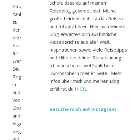
Schön, dass du auf meinem
Patagonien
Reiseblog gelandet bist. Meine
zählt
große Leidenschaft ist das Reisen
zu
und fotografieren. Hier auf meinem
den
Blog erwarten dich ausführliche
beeindruckendsten
Reiseberichte aus aller Welt,
Reisezielen
Inspirationen sowie viele Reisetipps
für
und Hilfe bei deiner Reiseplanung.
Wanderbegeisterte.
Ich wünsche dir viel Spaß beim
Die
Durchstöbern meiner Seite. Mehr
Region
Infos über mich und meinen Blog
im
erfährst du
HIER
.
Süden
von
Chile
Besuche mich auf Instagram
und
Argentinien
begeistert
mit