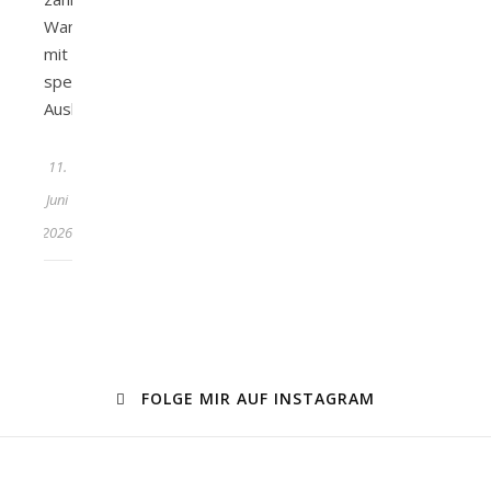
Wanderwege
mit
spektakulären
Ausblicken…
11.
Juni
2026
FOLGE MIR AUF INSTAGRAM