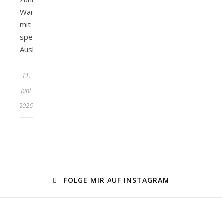
Wanderwege
mit
spektakulären
Ausblicken…
11.
Juni
2026
FOLGE MIR AUF INSTAGRAM