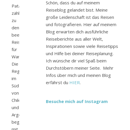
Schön, dass du auf meinem
Patagonien
Reiseblog gelandet bist. Meine
zählt
große Leidenschaft ist das Reisen
zu
und fotografieren. Hier auf meinem
den
Blog erwarten dich ausführliche
beeindruckendsten
Reiseberichte aus aller Welt,
Reisezielen
Inspirationen sowie viele Reisetipps
für
und Hilfe bei deiner Reiseplanung.
Wanderbegeisterte.
Ich wünsche dir viel Spaß beim
Die
Durchstöbern meiner Seite. Mehr
Region
Infos über mich und meinen Blog
im
erfährst du
HIER
.
Süden
von
Chile
Besuche mich auf Instagram
und
Argentinien
begeistert
mit